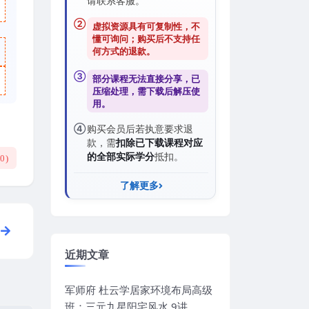
请联系客服。
②
虚拟资源具有可复制性，不
懂可询问；购买后
不支持任
何方式的退款
。
③
部分课程无法直接分享，已
压缩处理，需
下载后解压
使
用。
④
购买会员后若执意要求退
款，需
扣除已下载课程对应
的全部实际学分
抵扣。
(
0
)
了解更多
近期文章
军师府 杜云学居家环境布局高级
班：三元九星阳宅风水 9讲