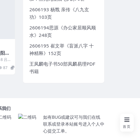
2606193 杨戬 亲传《八九玄
功》103页
2606194思源《办公家居顺风顺
水》248页
2606195 崔文举《盲派八字 十
法阳宅
神精释》152页
-8 吕
王凤麟电子书50部凤麟易理PDF
课讲
87
5
书籍
系我们
如有BUG或建议可与我们在线
联系或登录本站账号进入个人中
首页
心提交工单。