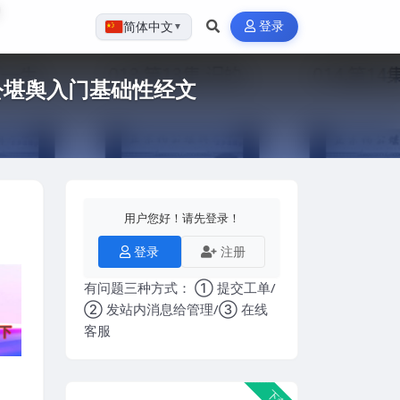
登录
简体中文
▼
公堪舆入门基础性经文
用户您好！请先登录！
登录
注册
有问题三种方式： ① 提交工单/
② 发站内消息给管理/③ 在线
客服
下载