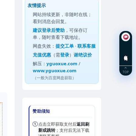
友情提示
网站持续更新，非随时在线；
看到消息会回复。
建议
登录后赞助
，可保存订
单，随时查看下载地址。
网盘失效：
提交工单
·
联系客服
充值优惠
（需
登录
）
谢绝议价
在线咨询
解压：
yguoxue.com
/
www.yguoxue.com
TOP
（一般为百度网盘获取）
赞助须知
①
点击立即获取支付后
返回刷
新或跳转
；支付后无法下载