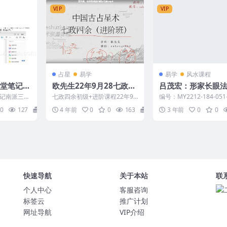
VIP
VIP
占星
易学
易学
风水课程
课堂笔记南
欧先生22年9月28七政四
吕茂宏：形家长眼
余初级+进阶课程视频
上课讲义.pdf
记南派三俗
七政四余初级+进阶课程22年9
编号：MY2212-184-051
月 欧先生22年9月28七政四余
茂宏：形家长眼法阳宅上
0
127
15
4 年前
0
0
163
15
3 年前
0
0
初级+进阶课程视频...
义.pdf
快速导航
关于本站
联
个人中心
客服咨询
标签云
推广计划
网址导航
VIP介绍