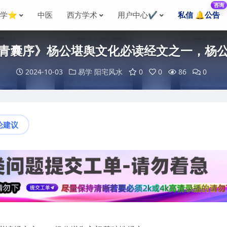
咨询
国学⭐
中医
西方学术
用户中心✔️
私信 🔔公告
青囊序》杨公堪舆文化必读经文之一，杨
2024-10-03
易学
阳宅风水
0
0
86
0
论建议