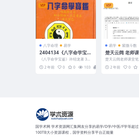
VIP
VIP
八字命理
易学
易学
紫微斗数
2404134《八字命学宝
楚天云阔 老师
鉴》许绍龙著 358页PDF
派三俗整理
《八字命学宝鉴》许绍龙著 358
楚天云阔老师课堂笔
电子书
页PDF电子书 2404134 ## 《八
整理 24050140
2 年前
0
0
103
15
2 年前
0
字命学...
国学术网 学术资源网汇集网友分享的易学/D学/中医/F学等超过
100TB大小资源课程，国学资料分享平台正能量