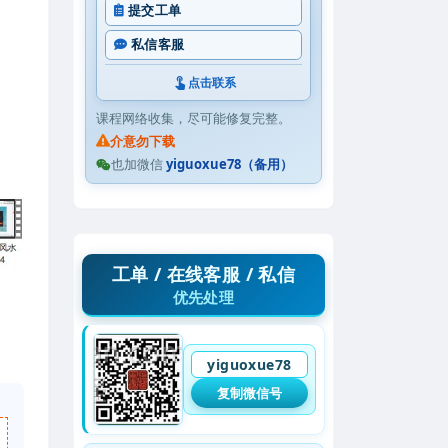
提交工单
私信客服
点击联系
课程网络收集，尽可能修复完整。
介意勿下载
也加微信
yiguoxue78（备用）
工单 / 在线客服 / 私信
优先处理
yiguoxue78
复制微信号