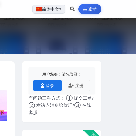
登录
简体中文
▼
用户您好！请先登录！
登录
注册
有问题三种方式： ① 提交工单/
② 发站内消息给管理/③ 在线
客服
下载