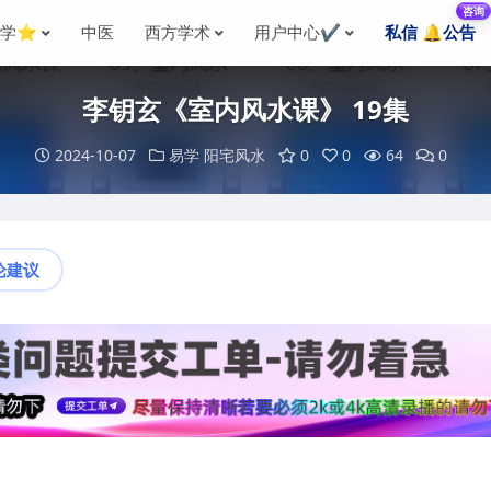
咨询
国学⭐
中医
西方学术
用户中心✔️
私信 🔔公告
李钥玄《室内风水课》 19集
2024-10-07
易学
阳宅风水
0
0
64
0
论建议