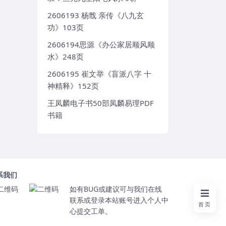
2606193 杨戬 亲传《八九玄
功》103页
2606194思源《办公家居顺风顺
水》248页
2606195 崔文举《盲派八字 十
神精释》152页
王凤麟电子书50部凤麟易理PDF
书籍
系我们
如有BUG或建议可与我们在线
联系或登录本站账号进入个人中
首页
心提交工单。