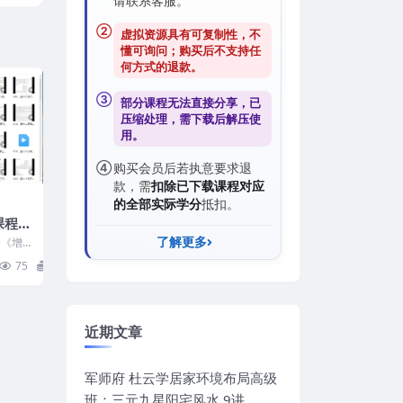
请联系客服。
②
虚拟资源具有可复制性，不
懂可询问；购买后
不支持任
何方式的退款
。
③
部分课程无法直接分享，已
压缩处理，需
下载后解压
使
用。
④
购买会员后若执意要求退
款，需
扣除已下载课程对应
的全部实际学分
抵扣。
02集
了解更多
一《增
86 0
75
15
近期文章
军师府 杜云学居家环境布局高级
班：三元九星阳宅风水 9讲