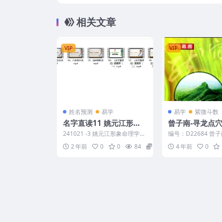
相关文章
VIP
VIP
姓名预测
易学
易学
紫微斗数
名字直读11 姚元江形象
曾子南-寻龙点
命理学（黄鉴体系）
241021 -3 姚元江形象命理学
编号：D22684 曾
（黄鉴体系） 01、认识名字.m
穴我独行
2 年前
0
0
84
15
4 年前
0
p4 02、...