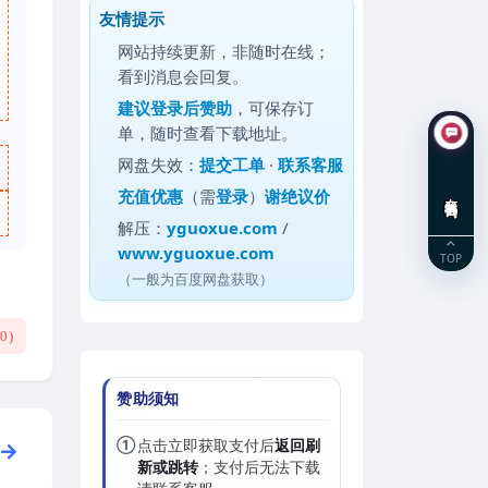
友情提示
网站持续更新，非随时在线；
看到消息会回复。
建议
登录后赞助
，可保存订
单，随时查看下载地址。
网盘失效：
提交工单
·
联系客服
充值优惠
（需
登录
）
谢绝议价
在线咨询
解压：
yguoxue.com
/
www.yguoxue.com
TOP
（一般为百度网盘获取）
(
0
)
赞助须知
①
点击立即获取支付后
返回刷
新或跳转
；支付后无法下载