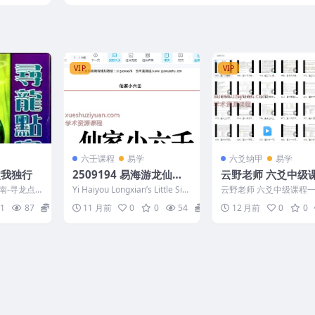
女、调候取用》视频10集+资料
VIP
VIP
六壬课程
易学
六爻纳甲
易学
穴我独行
2509194 易海游龙仙家
云野老师 六爻中级课程一
小六壬.pdf 445页Y
《增删卜易》视频1
子南-寻龙点
Yi Haiyou Longxian’s Little Six
云野老师 六爻中级课程
Y
Re...
删卜易》视频102集Y 2508
1
87
2
11 月前
0
0
54
15
12 月前
0
0
01、第一节...