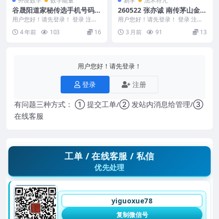
外应数字
数字能量
易学
法术符咒
谷晟阳道家秘传选手机号码1
260522 张亦诚 南传茅山金英
0集视频
法教一法本Y
用户您好！请先登录！ 登录 注册
用户您好！请先登录！ 登录 注册
谷晟阳道家秘传选手机号码10集视
张亦诚 南传茅山金英法教一法本Y
4 年前
103
16
3 月前
91
13
频 编号MY2...
16p 260...
用户您好！请先登录！
登录
注册
有问题三种方式： ① 提交工单/② 发站内消息给管理/③
在线客服
工单 / 在线客服 / 私信
优先处理
yiguoxue78
复制微信号