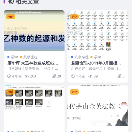
相关文章
VIP
VIP
易学
风水课程
八字命理
易学
廖华辉 太乙神数速成班62集
君臣命理-2011年3月面授班
视频课程
录音43个
用户您好！请先登录！ 登录 注册
用户您好！请先登录！ 登录 注册
廖华辉 太乙神数速成班62集 编
君臣命理-2011年3月面授班录音
4 年前
203
28
4 年前
89
5
号：2946D...
编号：22...
VIP
VIP