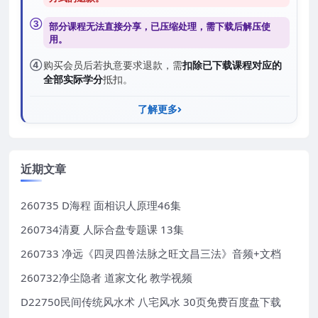
③
部分课程无法直接分享，已压缩处理，需
下载后解压
使
用。
④
购买会员后若执意要求退款，需
扣除已下载课程对应的
全部实际学分
抵扣。
了解更多
近期文章
260735 D海程 面相识人原理46集
260734清夏 人际合盘专题课 13集
260733 净远《四灵四兽法脉之旺文昌三法》音频+文档
260732净尘隐者 道家文化 教学视频
D22750民间传统风水术 八宅风水 30页免费百度盘下载