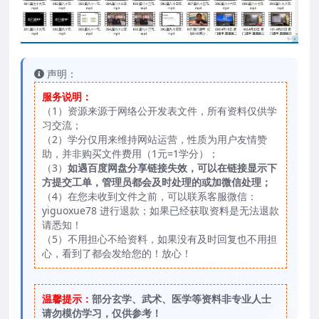
声明：
服务说明：
（1）资源来源于网络公开发表文件，所有资料仅供学
习交流；
（2）学分仅用来维持网站运营，性质为用户友情赞
助，并非购买文件费用（1元=1学分）；
（3）
如遇百度网盘分享链接失效，可以在链接显示下
方提交工单，管理员都会及时处理的或加微信处理；
（4）在您未收到文件之前，可以联系客服微信：
yiguoxue78 进行退款；如果已经获取资料是无法退款
请悉知！
（5）不用担心不给资料，如果没有及时回复也不用担
心，看到了都会发给您的！放心！
温馨提示：
部分玄学、武术、医学等资料非专业人士
请勿模仿学习，仅供参考！