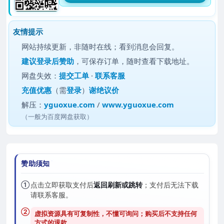
友情提示
网站持续更新，非随时在线；看到消息会回复。
建议
登录后赞助
，可保存订单，随时查看下载地址。
网盘失效：
提交工单
·
联系客服
充值优惠
（需
登录
）
谢绝议价
解压：
yguoxue.com
/
www.yguoxue.com
（一般为百度网盘获取）
赞助须知
①
点击立即获取支付后
返回刷新或跳转
；支付后无法下载
请联系客服。
②
虚拟资源具有可复制性，不懂可询问；购买后
不支持任何
方式的退款
。