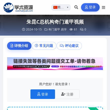
登录
简体…
▼
朱昆C总机构奇门遁甲视频
2024-10-15
奇门遁甲
易学
61
0
详情介绍
常见问题
评论建议
用户您好！请先登录！
登录
注册