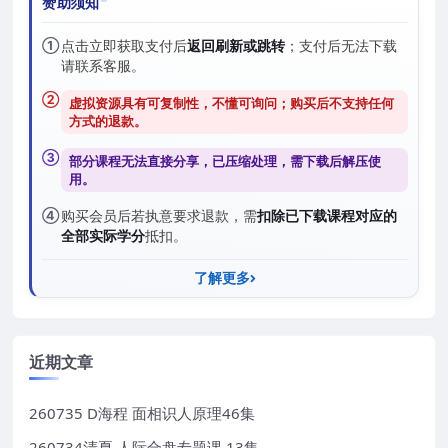
赞助须知
①
点击立即获取支付后
返回刷新或跳转
；支付后无法下载
请联系客服。
②
虚拟资源具有可复制性，不懂可询问；购买后
不支持任何
方式的退款
。
③
部分课程无法直接分享，已压缩处理，需
下载后解压
使
用。
④
购买会员后若执意要求退款，需
扣除已下载课程对应的
全部实际学分
抵扣。
了解更多
近期文章
260735 D海程 面相识人原理46集
260734清夏 人际合盘专题课 13集