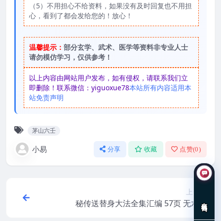
（5）不用担心不给资料，如果没有及时回复也不用担
心，看到了都会发给您的！放心！
温馨提示：
部分玄学、武术、医学等资料非专业人士
请勿模仿学习，仅供参考！
以上内容由网站用户发布，如有侵权，请联系我们立
即删除！联系微信：yiguoxue78
本站所有内容适用本
站免责声明
茅山六壬
小易
分享
收藏
点赞(
0
)
上一篇
在线咨询
秘传送替身大法全集汇编 57页 无水印