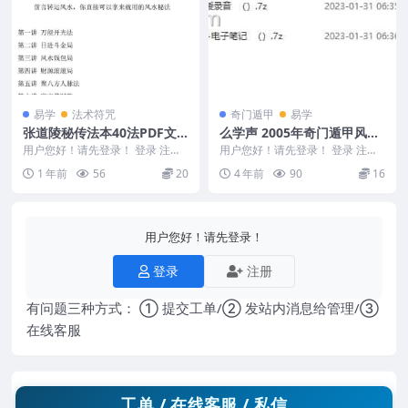
易学
法术符咒
奇门遁甲
易学
张道陵秘传法本40法PDF文
么学声 2005年奇门遁甲风水
档49页Y
学高级培训面授录音
用户您好！请先登录！ 登录 注册
用户您好！请先登录！ 登录 注册
张道陵秘传法本40法PDF文档49页
么学声-2005年奇门遁甲风水学高
1 年前
56
20
4 年前
90
16
Y 250...
级培训面授录...
用户您好！请先登录！
登录
注册
有问题三种方式： ① 提交工单/② 发站内消息给管理/③
在线客服
工单 / 在线客服 / 私信