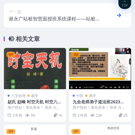
TOP
下一篇
谢永广站桩智慧面授班系统课程——站桩精
髓解密7980
相关文章
VIP
VIP
八字命理
易学
中医
易学
赵氏 赵峰 时空天机 时空八字
九合老师弟子道法班2023最
220P.pdf
新《和络文化九合老师隔空疗
用户您好！请先登录！ 登录 注册
用户您好！请先登录！ 登录 注册
时空天机 时空八字 220P.pdf 赵氏
法道法弟子班》视频9集，6
2023最新《和络文化九合老师隔
3 年前
94
16
3 年前
224
28
...
空疗法道法弟子...
个小时
VIP
VIP