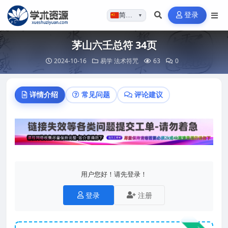
登录
简体…
▼
茅山六壬总符 34页
2024-10-16
易学
法术符咒
63
0
详情介绍
常见问题
评论建议
用户您好！请先登录！
登录
注册