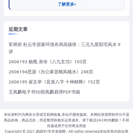
了解更多
近期文章
军师府 杜云学居家环境布局高级班：三元九星阳宅风水 9
讲
2606193 杨戬 亲传《八九玄功》103页
2606194思源《办公家居顺风顺水》248页
2606195 崔文举《盲派八字 十神精释》152页
王凤麟电子书50部凤麟易理PDF书籍
本站资料均为网友分享或互联网收集,本站不拥有版权。本网站资源赞助学分不是
商品价格，商品无价，而是整理和相关运营成本。请下载后24小时内删除！不得
传递或用于任何商业用途
Copyright © 2021
易国学/学术资源网
- All rights reserved本站所有内容自用