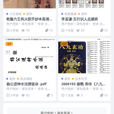
六壬课程
易学
周易预测
易学
乾隆六壬风火院手抄本高清 5
李孟谦·五行识人总裁班
2页
用户您好！请先登录！ 登录 注册
用户您好！请先登录！ 登录 注册
乾隆六壬风火院手抄本高清 52页
李孟谦·五行识人总裁班 2505128
2 年前
70
15
1 年前
65
15
241098...
1 第...
VIP
VIP
易学
风水课程
易学
法术符咒
杨公进神水法授徒诀 .pdf
2606193 杨戬 亲传《八九玄
功》103页
用户您好！请先登录！ 登录 注册
用户您好！请先登录！ 登录 注册
编号：MY2212-200-234 杨公进
杨戬 亲传《八九玄功》103页 260
3 年前
92
5
1 天前
3
10
神水...
6193...
用户您好！请先登录！