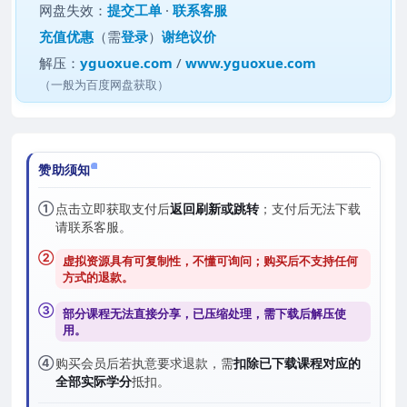
网盘失效：
提交工单
·
联系客服
充值优惠
（需
登录
）
谢绝议价
解压：
yguoxue.com
/
www.yguoxue.com
（一般为百度网盘获取）
赞助须知
①
点击立即获取支付后
返回刷新或跳转
；支付后无法下载
请联系客服。
②
虚拟资源具有可复制性，不懂可询问；购买后
不支持任何
方式的退款
。
③
部分课程无法直接分享，已压缩处理，需
下载后解压
使
用。
④
购买会员后若执意要求退款，需
扣除已下载课程对应的
全部实际学分
抵扣。