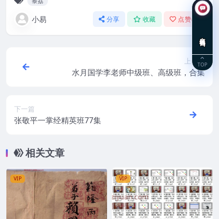
黎荔
小易
分享
收藏
点赞(
0
)
在线咨询
上一篇
TOP
水月国学李老师中级班、高级班，合集
下一篇
张敬平一掌经精英班77集
相关文章
VIP
VIP