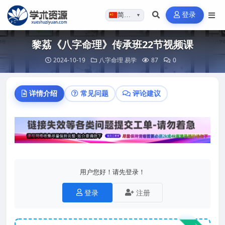
登录
简体…
▼
黎荔《八字命理》传承班22节视频课
2024-10-19
八字命理
易学
87
0
详情介绍
常见问题
评论建议
用户您好！请先登录！
登录
注册