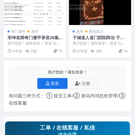
奇门遁甲
易学
易学
阳宅风水
宋坤老师奇门遁甲录音26集
于城道人道门阴阳阵法 于成
+视频23集，百度网盘下载，
道人2020年5月道门阴阳风水
用户您好！请先登录！ 登录 注册
用户您好！请先登录！ 登录 注册
阿里云盘下载
编号：F5405 20160425201354...
阵法微信班录音6集课程图
于城道道门阴阳阵法 于城道道门
4 年前
206
15
4 年前
284
16
阴阳阵法 于成...
用户您好！请先登录！
登录
注册
有问题三种方式： ① 提交工单/② 发站内消息给管理/③
在线客服
工单 / 在线客服 / 私信
优先处理