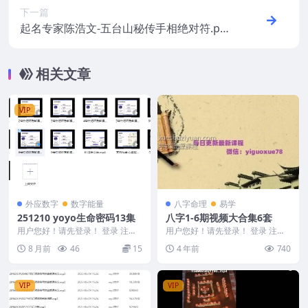
下一篇
起名专家陈浩文-五台山秘传手相绝对符.pdf
手相珍贵图解！百度云下载！
相关文章
VIP
外应数字
数字能量
八字命理
易学
251210 yoyo生命密码13集
八字1-6期视频大合集6套
用户您好！请先登录！ 登录 注册
用户您好！请先登录！ 登录 注册
yoyo生命密码13集 251210 1号性
八字1-6期合集 不提供下载 仅标记
8 月前
46
15
4 年前
740
格...
编号：2...
VIP
VIP