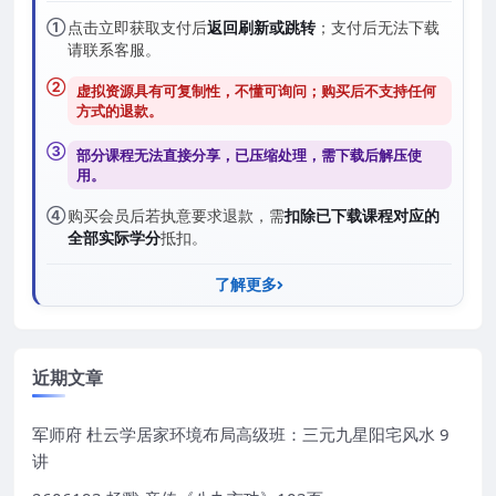
①
点击立即获取支付后
返回刷新或跳转
；支付后无法下载
请联系客服。
②
虚拟资源具有可复制性，不懂可询问；购买后
不支持任何
方式的退款
。
③
部分课程无法直接分享，已压缩处理，需
下载后解压
使
用。
④
购买会员后若执意要求退款，需
扣除已下载课程对应的
全部实际学分
抵扣。
了解更多
近期文章
军师府 杜云学居家环境布局高级班：三元九星阳宅风水 9
讲