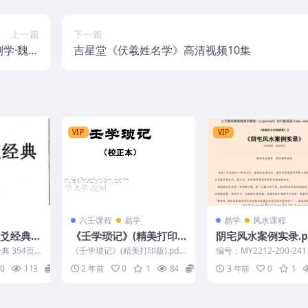
上一篇
下一篇
学·魏清
吉星堂《伏羲姓名学》高清视频10集
清清流水)
VIP
VIP
六壬课程
易学
易学
风水课程
《壬学琐记》(精美打印
阴宅风水案例实录.p
版).pdf
 354页.p
《壬学琐记》(精美打印版).pdf
编号：MY2212-200-24
2401257-26
风水案例实录.pdf
0
113
15
2 年前
0
1
84
15
3 年前
0
1