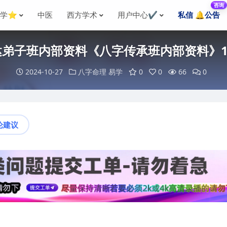
咨询
国学⭐
中医
西方学术
用户中心✔️
私信 🔔公告
达弟子班内部资料《八字传承班内部资料》16
2024-10-27
八字命理
易学
0
0
66
0
论建议