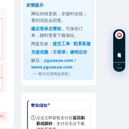
友情提示
网站持续更新，非随时在线；
看到消息会回复。
建议
登录后赞助
，可保存订
单，随时查看下载地址。
网盘失效：
提交工单
·
联系客服
充值优惠
（需
登录
）
谢绝议价
在线咨询
解压：
yguoxue.com
/
www.yguoxue.com
TOP
（一般为百度网盘获取）
赞助须知
(
0
)
①
点击立即获取支付后
返回刷
新或跳转
；支付后无法下载