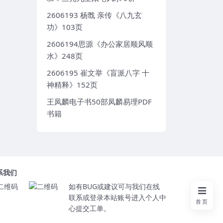
2606193 杨戬 亲传《八九玄
功》103页
2606194思源《办公家居顺风顺
水》248页
2606195 崔文举《盲派八字 十
神精释》152页
王凤麟电子书50部凤麟易理PDF
书籍
系我们
如有BUG或建议可与我们在线
联系或登录本站账号进入个人中
首页
心提交工单。