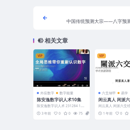
中国传统预测大宗——八字预测
(
相关文章
VIP
VIP
外应数字
数字能量
六爻纳甲
易学
陈安逸数字识人术10集
闲云真人 闲派六爻经典 3
54页.pdf
陈安逸数字识人术 231284 1.m
闲云真人 闲派六爻经典
p4 答疑&amp;彩蛋 .mp4...
df 2501300-12
3 年前
0
0
75
15
1 年前
0