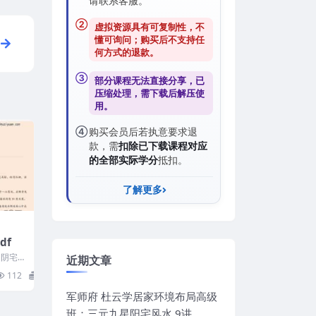
请联系客服。
②
虚拟资源具有可复制性，不
懂可询问；购买后
不支持任
何方式的退款
。
③
部分课程无法直接分享，已
压缩处理，需
下载后解压
使
用。
④
购买会员后若执意要求退
款，需
扣除已下载课程对应
的全部实际学分
抵扣。
了解更多
df
1 阴宅
近期文章
112
5
军师府 杜云学居家环境布局高级
班：三元九星阳宅风水 9讲