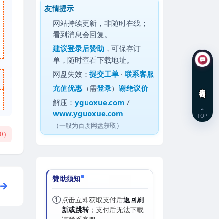
友情提示
网站持续更新，非随时在线；
看到消息会回复。
建议
登录后赞助
，可保存订
单，随时查看下载地址。
网盘失效：
提交工单
·
联系客服
充值优惠
（需
登录
）
谢绝议价
在线咨询
解压：
yguoxue.com
/
www.yguoxue.com
TOP
（一般为百度网盘获取）
(
0
)
赞助须知
①
点击立即获取支付后
返回刷
新或跳转
；支付后无法下载