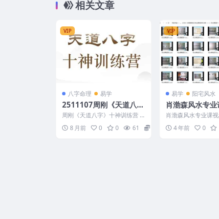
相关文章
VIP
VIP
八字命理
易学
易学
阳宅风水
2511107周刚《天道八
肖渤森风水专业
字》十神训练营 – 副本
25集
周刚《天道八字》十神训练营 –
肖渤森风水专业课视频
副本 2511107 1、《天道八字...
2302-56
8 月前
0
0
61
15
4 年前
0