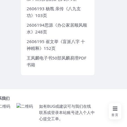
2606193 杨戬 亲传《八九玄
功》103页
2606194思源《办公家居顺风顺
水》248页
2606195 崔文举《盲派八字 十
神精释》152页
王凤麟电子书50部凤麟易理PDF
书籍
系我们
如有BUG或建议可与我们在线
联系或登录本站账号进入个人中
首页
心提交工单。