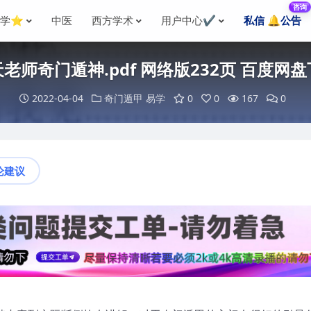
咨询
国学⭐
中医
西方学术
用户中心✔️
私信 🔔公告
老师奇门遁神.pdf 网络版232页 百度网
2022-04-04
奇门遁甲
易学
0
0
167
0
论建议