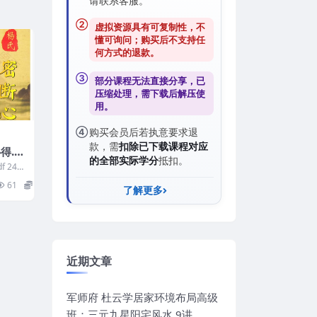
请联系客服。
②
虚拟资源具有可复制性，不
懂可询问；购买后
不支持任
何方式的退款
。
③
部分课程无法直接分享，已
压缩处理，需
下载后解压
使
用。
④
购买会员后若执意要求退
款，需
扣除已下载课程对应
得.p
的全部实际学分
抵扣。
 241
61
8
了解更多
近期文章
军师府 杜云学居家环境布局高级
班：三元九星阳宅风水 9讲