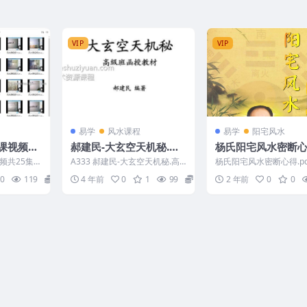
VIP
VIP
易学
风水课程
易学
阳宅风水
课视频共
郝建民-大玄空天机秘.高
杨氏阳宅风水密断心
级班函授教材
df
共25集 Y
A333 郝建民-大玄空天机秘.高
杨氏阳宅风水密断心得.pdf
级班函授教材
1334
0
119
20
4 年前
0
1
99
2
2 年前
0
0