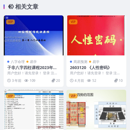
相关文章
VIP
VIP
八字命理
易学
周易预测
易学
子非八字四柱课程2023年传
2603120 《人性密码》
统正式课3集
用户您好！请先登录！ 登录 注册
用户您好！请先登录！ 登录 注册
2023年传统正式课3集 子非八字四
《人性密码》 2603120 《
3 年前
109
20
4 月前
52
10
柱课程20...
VIP
VIP