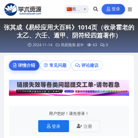
登录
简体…
▼
张其成《易经应用大百科》1014页（收录霍老的
太乙、六壬、遁甲、阴符经四篇著作）
2024-11-14
周易预测
易学
63
0
详情介绍
常见问题
评论建议
用户您好！请先登录！
登录
注册