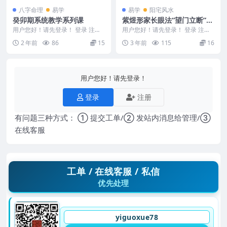
八字命理
易学
易学
阳宅风水
癸卯期系统教学系列课
紫煜形家长眼法“望门立断”的
秘诀系列阳宅课讲义5册（原
用户您好！请先登录！ 登录 注册
用户您好！请先登录！ 登录 注册
癸卯期系统教学系列课 已经压缩 2
价3万元）
紫煜形家长眼法“望门立断”的秘诀
2 年前
86
15
3 年前
115
16
406254...
系列阳宅课讲义...
用户您好！请先登录！
登录
注册
有问题三种方式： ① 提交工单/② 发站内消息给管理/③
在线客服
工单 / 在线客服 / 私信
优先处理
yiguoxue78