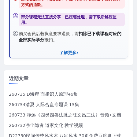
方式的退款
。
③
部分课程无法直接分享，已压缩处理，需
下载后解压
使
用。
④
购买会员后若执意要求退款，需
扣除已下载课程对应的
全部实际学分
抵扣。
了解更多
近期文章
260735 D海程 面相识人原理46集
260734清夏 人际合盘专题课 13集
260733 净远《四灵四兽法脉之旺文昌三法》音频+文档
260732净尘隐者 道家文化 教学视频
D22750民间传统风水术 八宅风水 30页免费百度盘下载