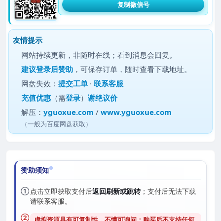
复制微信号
友情提示
网站持续更新，非随时在线；看到消息会回复。
建议
登录后赞助
，可保存订单，随时查看下载地址。
网盘失效：
提交工单
·
联系客服
充值优惠
（需
登录
）
谢绝议价
解压：
yguoxue.com
/
www.yguoxue.com
（一般为百度网盘获取）
赞助须知
①
点击立即获取支付后
返回刷新或跳转
；支付后无法下载
请联系客服。
②
虚拟资源具有可复制性，不懂可询问；购买后
不支持任何