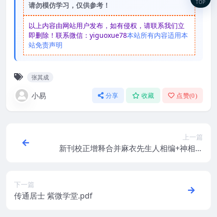
TOP
请勿模仿学习，仅供参考！
以上内容由网站用户发布，如有侵权，请联系我们立
即删除！联系微信：yiguoxue78
本站所有内容适用本
站免责声明
张其成
小易
分享
收藏
点赞(
0
)
上一篇
新刊校正增释合并麻衣先生人相编+神相水
镜集+太极数
下一篇
传通居士 紫微学堂.pdf