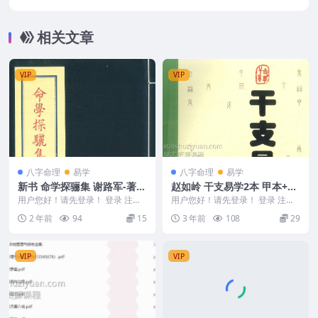
个小时 百度云下载
相关文章
VIP
VIP
八字命理
易学
八字命理
易学
新书 命学探骊集 谢路军-著 1
赵如岭 干支易学2本 甲本+乙
26P
本
用户您好！请先登录！ 登录 注册
用户您好！请先登录！ 登录 注册
命学探骊集 谢路军-著 126P 2405
干支易学2本 赵如岭 231215
2 年前
94
15
3 年前
108
29
03...
VIP
VIP