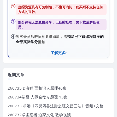
②
虚拟资源具有可复制性，不懂可询问；购买后
不支持任何
方式的退款
。
③
部分课程无法直接分享，已压缩处理，需
下载后解压
使
用。
④
购买会员后若执意要求退款，需
扣除已下载课程对应的
全部实际学分
抵扣。
了解更多
近期文章
260735 D海程 面相识人原理46集
260734清夏 人际合盘专题课 13集
260733 净远《四灵四兽法脉之旺文昌三法》音频+文档
260732净尘隐者 道家文化 教学视频