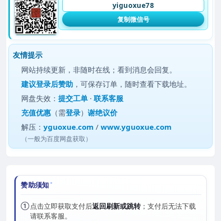
yiguoxue78
复制微信号
友情提示
网站持续更新，非随时在线；看到消息会回复。
建议
登录后赞助
，可保存订单，随时查看下载地址。
网盘失效：
提交工单
·
联系客服
充值优惠
（需
登录
）
谢绝议价
解压：
yguoxue.com
/
www.yguoxue.com
（一般为百度网盘获取）
赞助须知
①
点击立即获取支付后
返回刷新或跳转
；支付后无法下载
请联系客服。