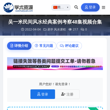
登录
简体…
▼
吴一米民间风水经典案例考察48集视频合集
2022-04-04
易学
风水课程
217
0
详情介绍
常见问题
评论建议
用户您好！请先登录！
登录
注册