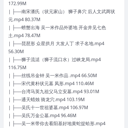
172.99M
| ├──南宋潘氏（状元家山） 狮子鼻穴 后人文武两状
元.mp4 80.37M
| ├──螃蟹出海 吴一米作品外婆地 开金井见七色
土.mp4 78.47M
| ├──琵琶形 众星拱月 大发人丁 求子名地.mp4
56.30M
| ├──狮子流涏（狮子流口水）过峡龙局.mp4
116.75M
| ├──丝线吊金钟 吴一米作品 .mp4 66.50M
| ├──宋代黄朴状元墓 凤形.mp4 110.46M
| ├──台湾马英九祖父马立安墓.mp4 93.01M
| ├──通天蜡烛 骑龙穴.mp4 103.19M
| ├──吴氏十一世祖婆墓.mp4 106.97M
| ├──吴氏万金公墓.mp4 96.46M
| ├──吴一米带你去看阳基好地黄蛇捉蛤形.mp4