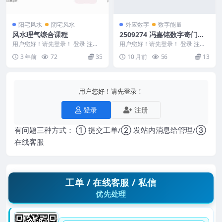
阳宅风水
阴宅风水
外应数字
数字能量
风水理气综合课程
2509274 冯嘉铭数字奇门穿
壬手机号预测技法体系中级课
用户您好！请先登录！ 登录 注册
用户您好！请先登录！ 登录 注册
风水场地理气篇 24集+文档 Y2305
程21集视频，有字幕Y
冯嘉铭数字奇门穿壬手机号预测技
3 年前
72
35
10 月前
56
13
-05...
法体系中级课程2...
用户您好！请先登录！
登录
注册
有问题三种方式： ① 提交工单/② 发站内消息给管理/③
在线客服
工单 / 在线客服 / 私信
优先处理