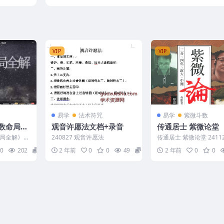
页.pdf！
水古籍 完整版 百度云下载！
VIP
VIP
易学
法术符咒
易学
紫微斗数
数命局全
观音许愿法文档+录音
传通居士 紫微论堂
4集
局全解》视
240827 观音许愿法
传通居士 紫微论堂 24112
W300 ├─
0
202
15
2 年前
0
0
49
24
2 年前
0
0