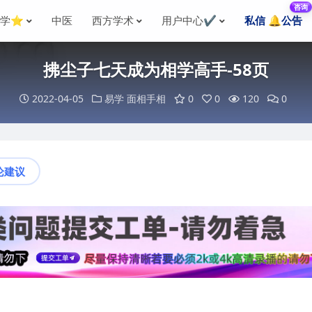
咨询
国学⭐
中医
西方学术
用户中心✔️
私信 🔔公告
拂尘子七天成为相学高手-58页
2022-04-05
易学
面相手相
0
0
120
0
论建议