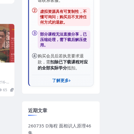
请联系客服。
②
虚拟资源具有可复制性，不
懂可询问；购买后
不支持任
何方式的退款
。
③
部分课程无法直接分享，已
压缩处理，需
下载后解压
使
用。
④
购买会员后若执意要求退
款，需
扣除已下载课程对应
的全部实际学分
抵扣。
了解更多
16-2
65
8
近期文章
260735 D海程 面相识人原理46
集