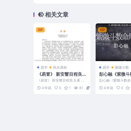
6
相关文章
VIP
VIP
易学
风水课程
易学
紫微斗数
《易冒》 新安瞽目程良玉
彭心融《紫微斗
著 钱唐旅堂胡介定
解》视频课程7
《易冒》 新安瞽目程良玉著 钱
彭心融《紫微斗数命
唐旅堂胡介定 编号：2777B079
频课程74集 编号：22
4 年前
0
1
81
4
4 年前
0
─01、紫微斗...