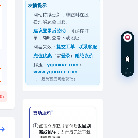
友情提示
网站持续更新，非随时在线；
看到消息会回复。
建议
登录后赞助
，可保存订
单，随时查看下载地址。
网盘失效：
提交工单
·
联系客服
充值优惠
（需
登录
）
谢绝议价
在线咨询
解压：
yguoxue.com
/
www.yguoxue.com
TOP
（一般为百度网盘获取）
(
0
)
赞助须知
①
点击立即获取支付后
返回刷
新或跳转
；支付后无法下载