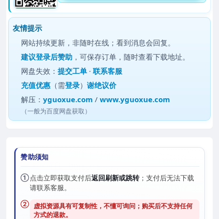
友情提示
网站持续更新，非随时在线；看到消息会回复。
建议
登录后赞助
，可保存订单，随时查看下载地址。
网盘失效：
提交工单
·
联系客服
充值优惠
（需
登录
）
谢绝议价
解压：
yguoxue.com
/
www.yguoxue.com
（一般为百度网盘获取）
赞助须知
①
点击立即获取支付后
返回刷新或跳转
；支付后无法下载
请联系客服。
②
虚拟资源具有可复制性，不懂可询问；购买后
不支持任何
方式的退款
。