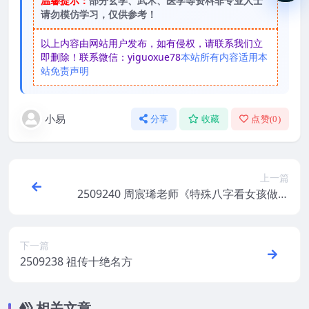
温馨提示：
部分玄学、武术、医学等资料非专业人士
请勿模仿学习，仅供参考！
以上内容由网站用户发布，如有侵权，请联系我们立
即删除！联系微信：yiguoxue78
本站所有内容适用本
站免责声明
小易
分享
收藏
点赞(
0
)
上一篇
2509240 周宸琋老师《特殊八字看女孩做的
职业不传之秘》
下一篇
2509238 祖传十绝名方
相关文章