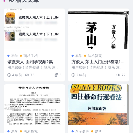
VIP
易学
面相手相
易学
法术符咒
紫微夫人-面相学视频2集
方俊人 茅山入门正邪符箓153
页.pdf
用户您好！请先登录！ 登录 注册
用户您好！请先登录！ 登录 注册
紫微夫人-面相学视频2集 编号：2
茅山入门正邪符箓153页.pdf 方俊
4 年前
73
3
2 年前
72
22045C...
人 2...
VIP
易学
法术符咒
八字命理
易学