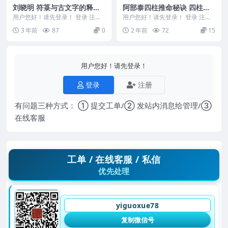
刘晓明 符箓与古文字的释读..
阿部泰四柱推命秘诀 四柱推
pdf四页
命行运看法.pdf
用户您好！请先登录！ 登录 注册
用户您好！请先登录！ 登录 注册
符箓与古文字的释读..pdf DF83
2403249-1 四柱推命行运看法.pdf
3 年前
87
0
2 年前
72
15
...
用户您好！请先登录！
登录
注册
有问题三种方式： ① 提交工单/② 发站内消息给管理/③
在线客服
工单 / 在线客服 / 私信
优先处理
yiguoxue78
复制微信号