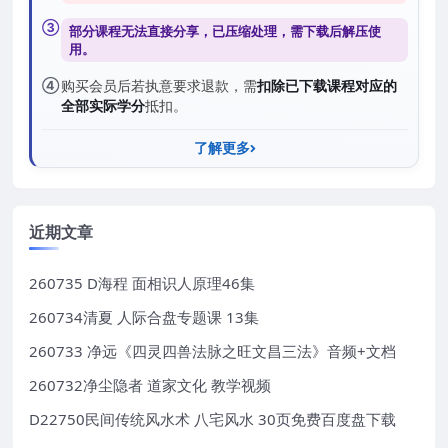
③
部分课程无法直接分享，已压缩处理，需
下载后解压
使
用。
④
购买会员后若执意要求退款，需
扣除已下载课程对应的
全部实际学分
抵扣。
了解更多
近期文章
260735 D海程 面相识人原理46集
260734清夏 人际合盘专题课 13集
260733 净远《四灵四兽法脉之旺文昌三法》音频+文档
260732净尘隐者 道家文化 教学视频
D22750民间传统风水术 八宅风水 30页免费百度盘下载