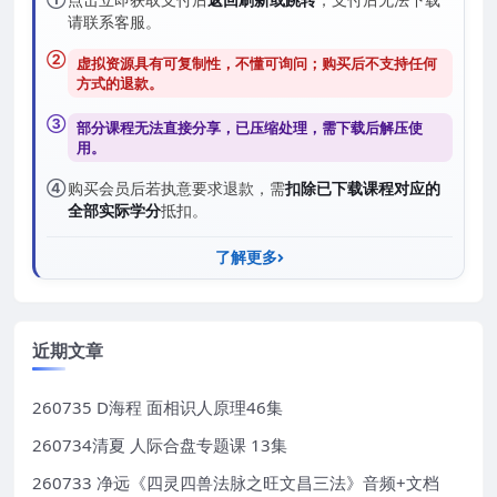
点击立即获取支付后
返回刷新或跳转
；支付后无法下载
请联系客服。
②
虚拟资源具有可复制性，不懂可询问；购买后
不支持任何
方式的退款
。
③
部分课程无法直接分享，已压缩处理，需
下载后解压
使
用。
④
购买会员后若执意要求退款，需
扣除已下载课程对应的
全部实际学分
抵扣。
了解更多
近期文章
260735 D海程 面相识人原理46集
260734清夏 人际合盘专题课 13集
260733 净远《四灵四兽法脉之旺文昌三法》音频+文档