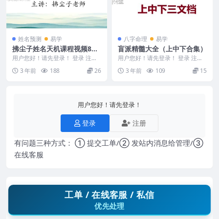
姓名预测
易学
八字命理
易学
拂尘子姓名天机课程视频8
盲派精髓大全（上中下合集）
集，以生肖姓名学为基础，八
用户您好！请先登录！ 登录 注册
用户您好！请先登录！ 登录 注册
字用神做辅助，进行具体的应
拂尘子姓名学 Y2305-041 拂尘子
盲派精髓大全（上中下合集） Y23
3 年前
188
26
3 年前
109
15
姓名天...
08-137
用。
用户您好！请先登录！
登录
注册
有问题三种方式： ① 提交工单/② 发站内消息给管理/③
在线客服
工单 / 在线客服 / 私信
优先处理