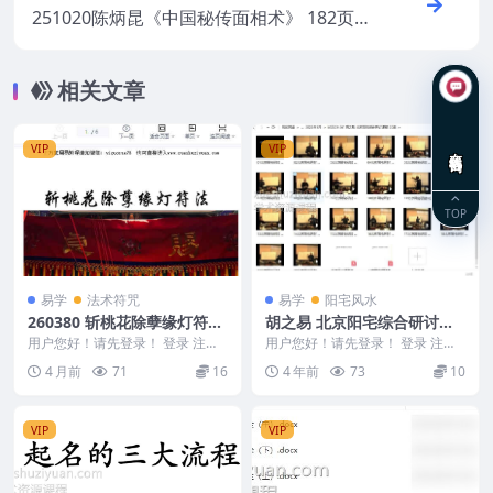
251020陈炳昆《中国秘传面相术》 182页
电子版Y
相关文章
在线咨询
VIP
VIP
TOP
易学
法术符咒
易学
阳宅风水
260380 斩桃花除孽缘灯符法
胡之易 北京阳宅综合研讨课
法本PDF文档6页Y
程 20集
用户您好！请先登录！ 登录 注册
用户您好！请先登录！ 登录 注册
斩桃花除孽缘灯符法法本PDF文档
胡之易 北京阳宅综合研讨课程 20
4 月前
71
16
4 年前
73
10
6页Y 260...
集 视频清晰...
VIP
VIP