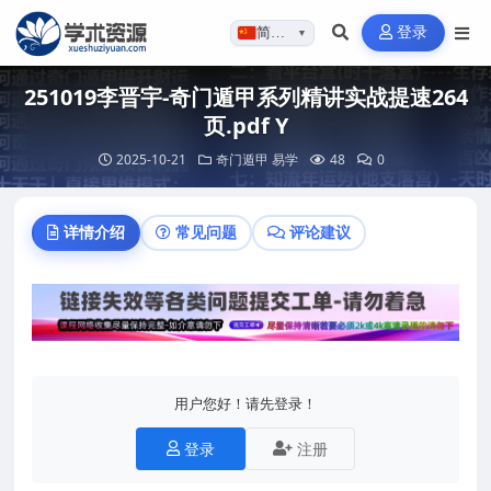
登录
简体…
▼
251019李晋宇-奇门遁甲系列精讲实战提速264
页.pdf Y
2025-10-21
奇门遁甲
易学
48
0
详情介绍
常见问题
评论建议
用户您好！请先登录！
登录
注册