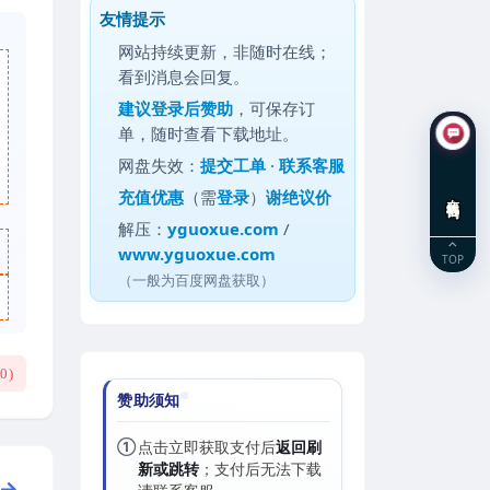
友情提示
网站持续更新，非随时在线；
看到消息会回复。
建议
登录后赞助
，可保存订
单，随时查看下载地址。
网盘失效：
提交工单
·
联系客服
充值优惠
（需
登录
）
谢绝议价
在线咨询
解压：
yguoxue.com
/
www.yguoxue.com
TOP
（一般为百度网盘获取）
(
0
)
赞助须知
①
点击立即获取支付后
返回刷
新或跳转
；支付后无法下载