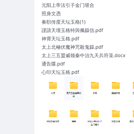
元阳上帝法引子金门堪合
照身文憑
奏职传度天坛玉格(1)
謹請天壇玉格特與佩籙信.pdf
神霄天坛玉格.pdf
太上北極伏魔神咒殺鬼籙.pdf
太上三五盟威领秦中治九天兵符箓.docx
通告牒.pdf
心印天坛玉格.pdf