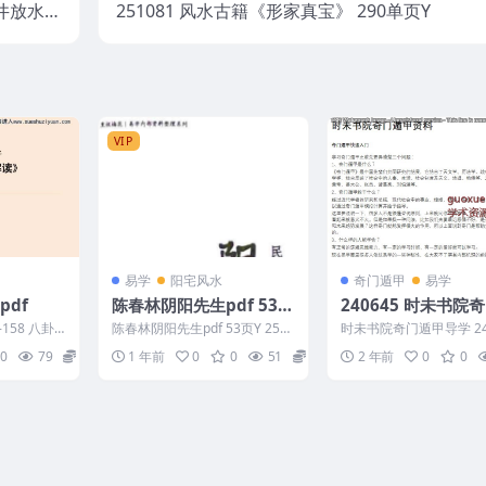
天井放水秘
251081 风水古籍《形家真宝》 290单页Y
161页Y
VIP
易学
阳宅风水
奇门遁甲
易学
pdf
陈春林阴阳先生pdf 53页
240645 时未书院
Y
甲导学
-158 八卦
陈春林阴阳先生pdf 53页Y 2505
时未书院奇门遁甲导学 24
164
0
79
5
1 年前
0
0
51
10
2 年前
0
0