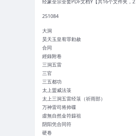
经篆全宗全套PDF文档Y【共16个文件夹，2
251084
大洞
昊天玉皇宥罪勅赦
合同
經錄附卷
三洞五雷
三官
三五都功
太上盟威法箓
太上三洞五雷经箓（祈雨部）
万神雷司将帅碟
虛無自然金符籙祖
阴阳凭合同符
硬卷