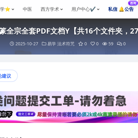
咨询
国学⭐
中医
西方学术
用户中心✔️
私信 🔔公告
4经篆全宗全套PDF文档Y【共16个文件夹，2
2025-10-27
易学
法术符咒
0
0
59
0
论建议