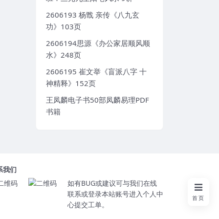
2606193 杨戬 亲传《八九玄
功》103页
2606194思源《办公家居顺风顺
水》248页
2606195 崔文举《盲派八字 十
神精释》152页
王凤麟电子书50部凤麟易理PDF
书籍
系我们
如有BUG或建议可与我们在线
联系或登录本站账号进入个人中
首页
心提交工单。