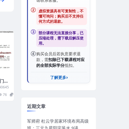
请联系客服。
②
虚拟资源具有可复制性，不
懂可询问；购买后
不支持任
何方式的退款
。
③
部分课程无法直接分享，已
压缩处理，需
下载后解压
使
用。
④
购买会员后若执意要求退
款，需
扣除已下载课程对应
的全部实际学分
抵扣。
了解更多
奇门遁
0645
76
0
近期文章
军师府 杜云学居家环境布局高级
班：三元九星阳宅风水 9讲