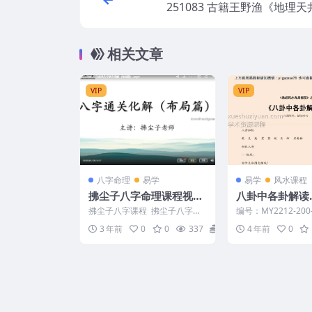
251083 古籍王野渔《地理
诀》
相关文章
VIP
VIP
八字命理
易学
易学
风水课程
拂尘子八字命理课程视频
八卦中各卦解读.
6节 百度网盘下
拂尘子八字课程 拂尘子八字命
编号：MY2212-200
理课程视频6集，基本都是一些
中各卦解读.pdf
3 年前
0
0
337
20
4 年前
0
高端内容，比如推断生死...