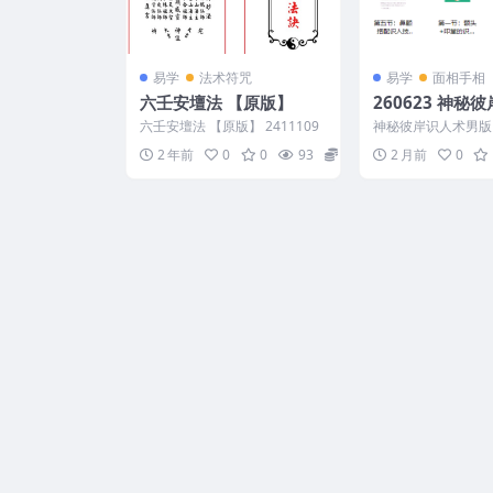
易学
法术符咒
易学
面相手相
六壬安壇法 【原版】
260623 神秘
男版
六壬安壇法 【原版】 2411109
神秘彼岸识人术男版
0介意勿下 自用或
2 年前
0
0
93
10
2 月前
0
看 神秘彼岸识人术...