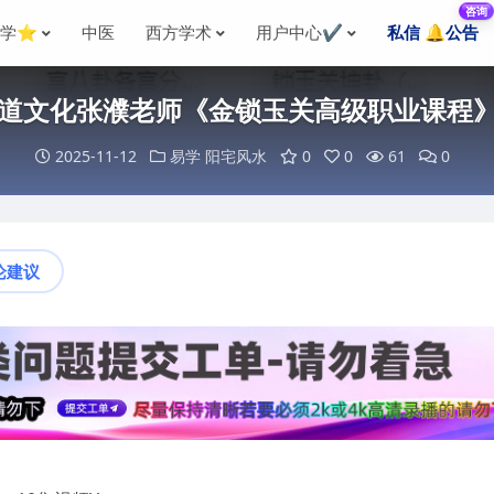
咨询
国学⭐
中医
西方学术
用户中心✔️
私信 🔔公告
0泽道文化张濮老师《金锁玉关高级职业课程》
2025-11-12
易学
阳宅风水
0
0
61
0
论建议