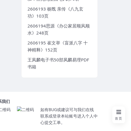
2606193 杨戬 亲传《八九玄
功》103页
2606194思源《办公家居顺风顺
水》248页
2606195 崔文举《盲派八字 十
神精释》152页
王凤麟电子书50部凤麟易理PDF
书籍
系我们
如有BUG或建议可与我们在线
联系或登录本站账号进入个人中
首页
心提交工单。