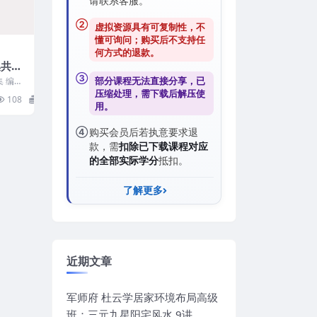
请联系客服。
②
虚拟资源具有可复制性，不
懂可询问；购买后
不支持任
何方式的退款
。
共9
③
部分课程无法直接分享，已
 编
盟面相
压缩处理，需
下载后解压
使
108
6
用。
④
购买会员后若执意要求退
款，需
扣除已下载课程对应
的全部实际学分
抵扣。
了解更多
近期文章
军师府 杜云学居家环境布局高级
班：三元九星阳宅风水 9讲