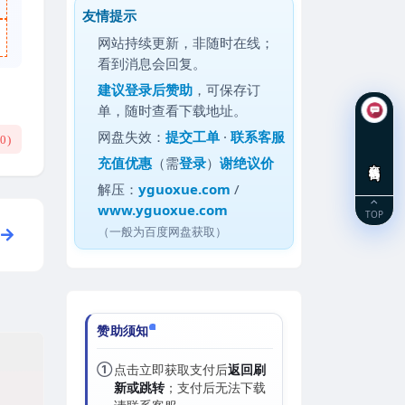
友情提示
网站持续更新，非随时在线；
看到消息会回复。
建议
登录后赞助
，可保存订
单，随时查看下载地址。
网盘失效：
提交工单
·
联系客服
(
0
)
充值优惠
（需
登录
）
谢绝议价
在线咨询
解压：
yguoxue.com
/
www.yguoxue.com
TOP
（一般为百度网盘获取）
赞助须知
①
点击立即获取支付后
返回刷
新或跳转
；支付后无法下载