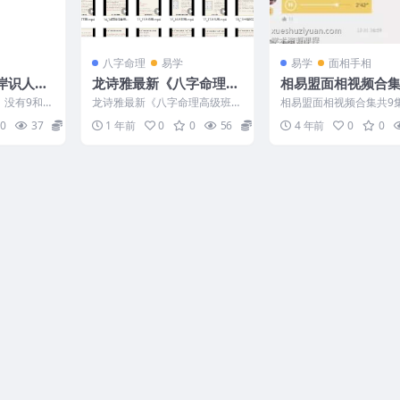
八字命理
易学
易学
面相手相
彼岸识人术
龙诗雅最新《八字命理高
相易盟面相视频合集
级班》教学视频59集Y
集
 没有9和1
龙诗雅最新《八字命理高级班》
相易盟面相视频合集共9集
者会员专属查
教学视频59集Y 2507152 1_1正
号：222043C294 相易
0
37
10
1 年前
0
0
56
15
4 年前
0
0
官格.mp...
视频 ├──面诊...