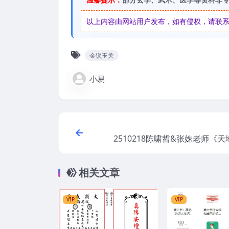
以上内容由网站用户发布，如有侵权，请联系我们
金锁玉关
小易
2510218陈啸哲&张姝老师《
之道：八字思维中的全局观》视
相关文章
VIP
VIP