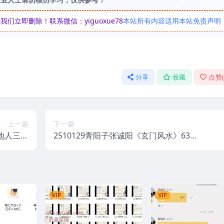
立即删除！联系微信：yiguoxue78
本站所有内容适用本站免责声明
分享
收藏
点赞
上一篇
下一篇
天地人三才
2510129青阳子张诚阳《玄门风水》63集
频1节Y
视频Y
VIP
VIP