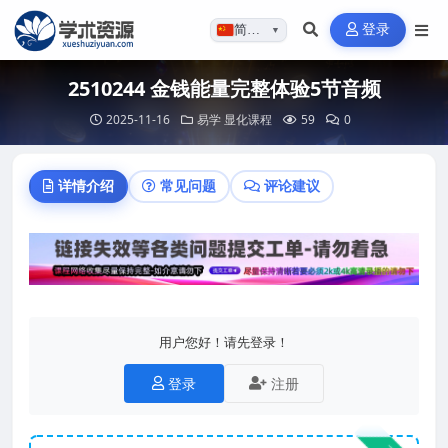
登录
简体…
▼
2510244 金钱能量完整体验5节音频
2025-11-16
易学
显化课程
59
0
详情介绍
常见问题
评论建议
用户您好！请先登录！
登录
注册