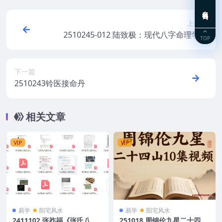
在线咨询
上一篇
2510245-012 陆致极：现代八字命理学纲
TOP
要.pdf
下一篇
2510243铃医接命丹
相关文章
VIP
VIP
易学
阳宅风水
易学
阳宅风水
2411102 张祚福《张氏八卦
251018 周锦伦九星二十四山