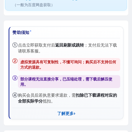
（一般为百度网盘获取）
赞助须知
①
点击立即获取支付后
返回刷新或跳转
；支付后无法下载
请联系客服。
②
虚拟资源具有可复制性，不懂可询问；购买后
不支持任何
方式的退款
。
③
部分课程无法直接分享，已压缩处理，需
下载后解压
使
用。
④
购买会员后若执意要求退款，需
扣除已下载课程对应的
全部实际学分
抵扣。
了解更多