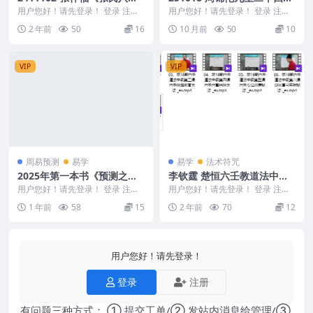
风水》（网络案例教学布局、
10集视频Y
用户您好！请先登录！ 登录 注册
用户您好！请先登录！ 登录 注册
化解、调理风水）文档17本
张祚福《张氏八卦风水》（网络案
周锦伦九星二十四山10集视频Y 25
2 年前
50
16
10 月前
50
10
例教学布局、化解...
1018 ...
VIP
VIP
周易预测
易学
易学
法术符咒
2025年第一本书《预测之
李钦霆 楚恒六壬教道法中级1
书》PDF文档608页，助你预
0集 李钦霆
用户您好！请先登录！ 登录 注册
用户您好！请先登录！ 登录 注册
测未来！Y
2025年第一本书《预测之书》PDF
2411441-2 中级10集 01、第18
1 年前
58
15
2 年前
70
12
文档608...
期...
用户您好！请先登录！
登录
注册
有问题三种方式： ① 提交工单/② 发站内消息给管理/③