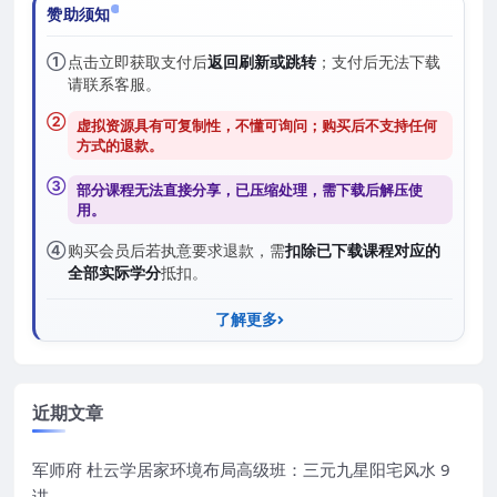
赞助须知
①
点击立即获取支付后
返回刷新或跳转
；支付后无法下载
请联系客服。
②
虚拟资源具有可复制性，不懂可询问；购买后
不支持任何
方式的退款
。
③
部分课程无法直接分享，已压缩处理，需
下载后解压
使
用。
④
购买会员后若执意要求退款，需
扣除已下载课程对应的
全部实际学分
抵扣。
了解更多
近期文章
军师府 杜云学居家环境布局高级班：三元九星阳宅风水 9
讲