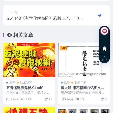
下一篇
251148《玄学化解布阵》彩版 三合一 电子
版113页Y
相关文章
在线咨询
VIP
VIP
TOP
易学
法术符咒
易学
面相手相
五鬼运财养鬼秘术1pdf
蒋大鸿-阳宅指南白话图文透
解.pdf百度网盘下载，阿里云
用户您好！请先登录！ 登录 注册
用户您好！请先登录！ 登录 注册
谢任芳五鬼运财养鬼秘术.pdf f225
盘下载
蒋大鸿-阳宅指南白话图文透解.pdf
3 年前
113
10
4 年前
198
5
807...
百度网盘下...
VIP
VIP