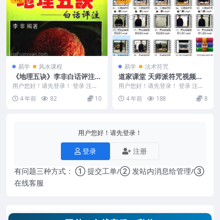
易学
风水课程
易学
法术符咒
《地理五诀》李非白话评注 .
道家课堂 天师派符咒视频课
pdf
22视频+8讲义
用户您好！请先登录！ 登录 注册
用户您好！请先登录！ 登录 注册
编号：MY2212-200-48 《地理五
天师视频课 道家课堂 天师派符咒
4 年前
82
10
4 年前
188
8
诀》...
视频课 22...
用户您好！请先登录！
登录
注册
有问题三种方式： ① 提交工单/② 发站内消息给管理/③
在线客服