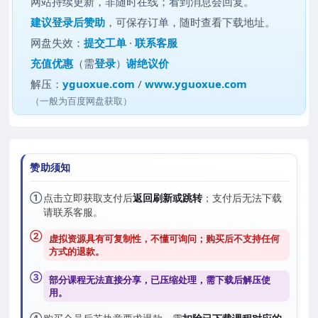
网站持续更新，非随时在线；看到消息会回复。
建议
登录后赞助
，可保存订单，随时查看下载地址。
网盘失效：
提交工单
·
联系客服
充值优惠
（需
登录
）
谢绝议价
解压：
yguoxue.com
/
www.yguoxue.com
（一般为百度网盘获取）
赞助须知
①
点击立即获取支付后
返回刷新或跳转
；支付后无法下载
请联系客服。
②
虚拟资源具有可复制性，不懂可询问；购买后
不支持任何
方式的退款
。
③
部分课程无法直接分享，已压缩处理，需
下载后解压
使
用。