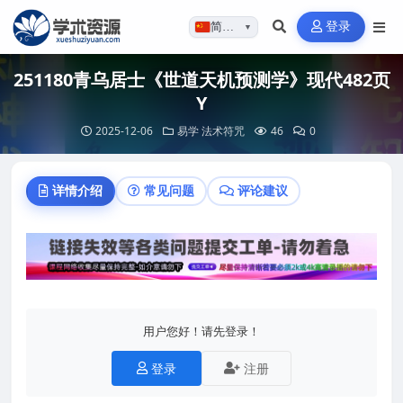
登录
简体…
▼
251180青乌居士《世道天机预测学》现代482页
Y
2025-12-06
易学
法术符咒
46
0
详情介绍
常见问题
评论建议
用户您好！请先登录！
登录
注册