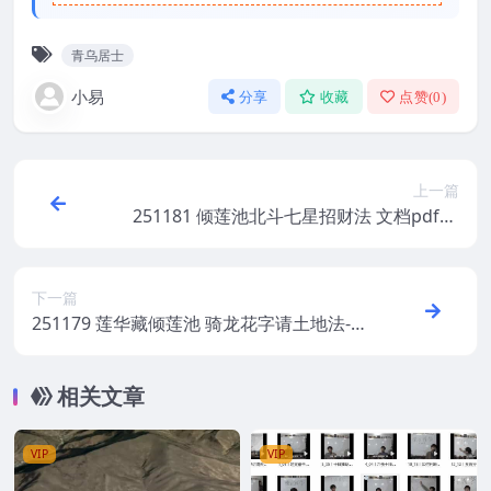
青乌居士
小易
分享
收藏
点赞(
0
)
上一篇
251181 倾莲池北斗七星招财法 文档pdf11
页Y
下一篇
251179 莲华藏倾莲池 骑龙花字请土地法-骑
龙花字深秘窍诀-7页Y
相关文章
VIP
VIP