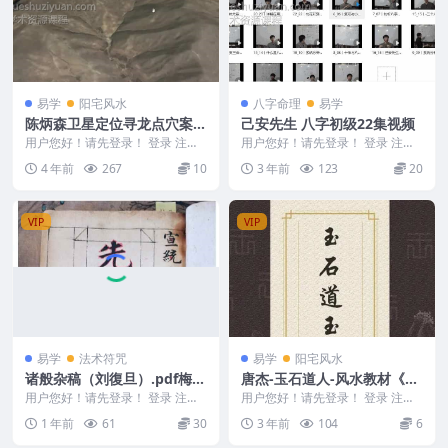
易学
阳宅风水
八字命理
易学
陈炳森卫星定位寻龙点穴案例
己安先生 八字初级22集视频
分析视频 27集
用户您好！请先登录！ 登录 注册
用户您好！请先登录！ 登录 注册
陈炳森卫星定位寻龙点穴案例分析
八字初级—己安先生 没有仔细审
4 年前
267
10
3 年前
123
20
视频 27集 编...
核每一集视频 请...
VIP
VIP
易学
法术符咒
易学
阳宅风水
诸般杂稿（刘復旦）.pdf梅山
唐杰-玉石道人-风水教材《堪
270
与甘露》
用户您好！请先登录！ 登录 注册
用户您好！请先登录！ 登录 注册
诸般杂稿（刘復旦）.pdf 2503156
玉石道人 唐杰-风水教材《堪与甘
1 年前
61
30
3 年前
104
6
-3...
露》 Y230...