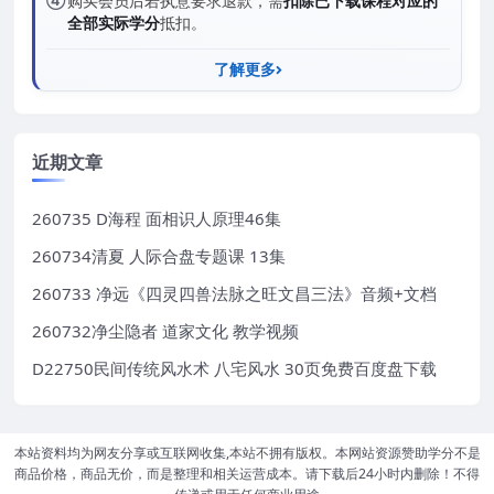
④
购买会员后若执意要求退款，需
扣除已下载课程对应的
全部实际学分
抵扣。
了解更多
近期文章
260735 D海程 面相识人原理46集
260734清夏 人际合盘专题课 13集
260733 净远《四灵四兽法脉之旺文昌三法》音频+文档
260732净尘隐者 道家文化 教学视频
D22750民间传统风水术 八宅风水 30页免费百度盘下载
本站资料均为网友分享或互联网收集,本站不拥有版权。本网站资源赞助学分不是
商品价格，商品无价，而是整理和相关运营成本。请下载后24小时内删除！不得