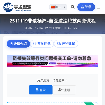
登录
简体…
▼
2511119非遗杨鸿–苗医道法绝技两套课程
2025-12-04
中医
中医
46
0
详情介绍
常见问题
评论建议
用户您好！请先登录！
登录
注册