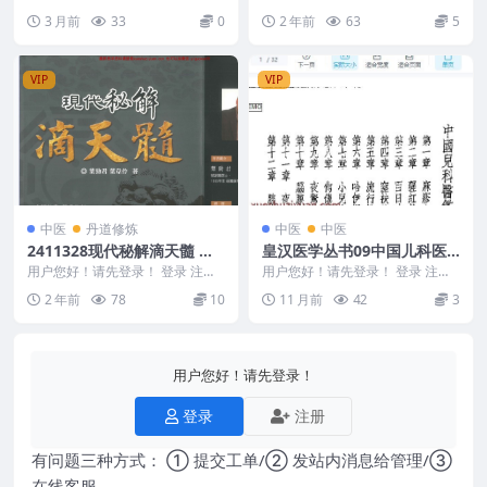
f]
《中医大辞典》中医学术的综合性
济宁1977中草药土单验方选编 第
3 月前
33
0
2 年前
63
5
辞书 李经纬[p...
一集 240...
VIP
VIP
中医
丹道修炼
中医
中医
2411328现代秘解滴天髓 乐
皇汉医学丛书09中国儿科医
劲君 乐韋伶著 518P.pdf
鉴.pdf
用户您好！请先登录！ 登录 注册
用户您好！请先登录！ 登录 注册
现代秘解滴天髓 乐劲君 乐韋伶著
皇汉医学丛书09中国儿科医鉴.pdf
2 年前
78
10
11 月前
42
3
518P.p...
2505...
用户您好！请先登录！
登录
注册
有问题三种方式： ① 提交工单/② 发站内消息给管理/③
在线客服