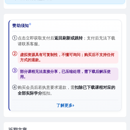
赞助须知
①
点击立即获取支付后
返回刷新或跳转
；支付后无法下载
请联系客服。
②
虚拟资源具有可复制性，不懂可询问；购买后
不支持任何
方式的退款
。
③
部分课程无法直接分享，已压缩处理，需
下载后解压
使
用。
④
购买会员后若执意要求退款，需
扣除已下载课程对应的
全部实际学分
抵扣。
了解更多
近期文章