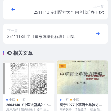
上一篇
2511113 专利配方大全 内容比价多下txt
下一篇
2511118山尘《道家阵法化解班》24集–
相关文章
VIP
中医
中医
中医
中医
2604140《中医大辞典》中医
济宁1977中草药土单验方选
学术的综合性辞书 李经纬[pd
编 第一集
用户您好！请先登录！ 登录 注册
用户您好！请先登录！ 登录 注册