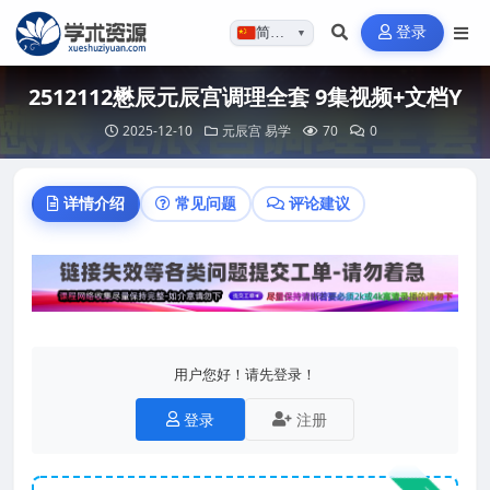
登录
简体…
▼
2512112懋辰元辰宫调理全套 9集视频+文档Y
2025-12-10
元辰宫
易学
70
0
详情介绍
常见问题
评论建议
用户您好！请先登录！
登录
注册