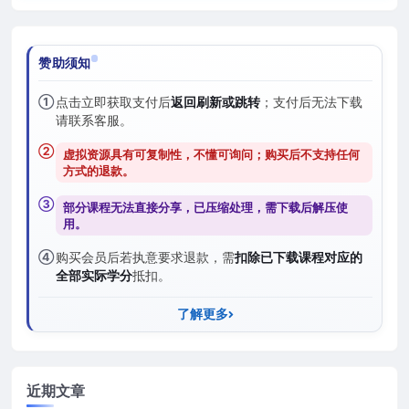
赞助须知
①
点击立即获取支付后
返回刷新或跳转
；支付后无法下载
请联系客服。
②
虚拟资源具有可复制性，不懂可询问；购买后
不支持任何
方式的退款
。
③
部分课程无法直接分享，已压缩处理，需
下载后解压
使
用。
④
购买会员后若执意要求退款，需
扣除已下载课程对应的
全部实际学分
抵扣。
了解更多
近期文章