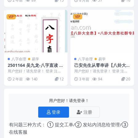
2 年前
89
15
8 月前
57
16
频1集 我...
息风水系列PD...
VIP
VIP
八字命理
易学
八字命理
易学
2501164 吴九龙-八字直读 高
己安先生从零串讲【八卦大全
清原版
息】+八卦大全息社群专属课
用户您好！请先登录！ 登录 注册
用户您好！请先登录！ 登录 注册
吴九龙-八字直读 高清原版 25011
程
八卦大全息社群专属课程 231099-
2 年前
140
12
3 年前
94
20
64
10 ├...
用户您好！请先登录！
登录
注册
有问题三种方式： ① 提交工单/② 发站内消息给管理/③
在线客服