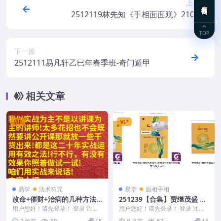
上一篇
在线咨询
2512119林先知《手相面面观》210页Y
TOP
下一篇
2512111易凡轩乙巳年春季班-奇门遁甲
相关文章
VIP
VIP
易学
法术符咒
易学
面相手相
改命+催财+治病的几种方法
251239【合集】贾继茂盛 贾
冷山司令调理改运实战视频1
淇珵 面相全息风水系列PDF
用户您好！请先登录！ 登录 注册
用户您好！请先登录！ 登录 注册
集
241192 冷山司令调理改运实战视
文档3册Y
【合集】贾继茂盛 贾淇珵 面相全