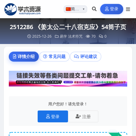
登录
简体…
▼
2512286 《姜太公二十八宿克应》54筒子页
2025-12-26
易学
法术符咒
70
0
详情介绍
常见问题
评论建议
用户您好！请先登录！
登录
注册