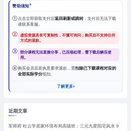
赞助须知
①
点击立即获取支付后
返回刷新或跳转
；支付后无法下载
请联系客服。
②
虚拟资源具有可复制性，不懂可询问；购买后
不支持任何
方式的退款
。
③
部分课程无法直接分享，已压缩处理，需
下载后解压
使
用。
④
购买会员后若执意要求退款，需
扣除已下载课程对应的
全部实际学分
抵扣。
了解更多
近期文章
军师府 杜云学居家环境布局高级班：三元九星阳宅风水 9