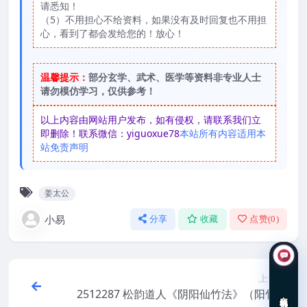
请悉知！
（5）不用担心不给资料，如果没有及时回复也不用担
心，看到了都会发给您的！放心！
温馨提示：
部分玄学、武术、医学等资料非专业人士
请勿模仿学习，仅供参考！
以上内容由网站用户发布，如有侵权，请联系我们立
即删除！联系微信：yiguoxue78
本站所有内容适用本
站免责声明
姜太公
小易
分享
收藏
点赞(
0
)
上一篇
2512287 松韵道人《阴阳仙竹法》（阳竹法
在线咨询