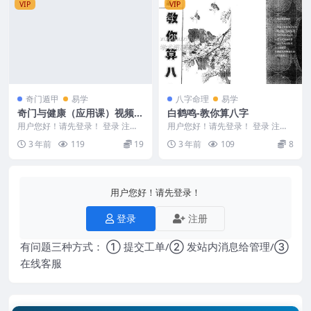
VIP
VIP
奇门遁甲
易学
八字命理
易学
奇门与健康（应用课）视频1
白鹤鸣-教你算八字
集
用户您好！请先登录！ 登录 注册
用户您好！请先登录！ 登录 注册
奇门与健康（应用课） Y2305-16
编号：Y2309-34-51- 白鹤鸣-教你
3 年前
119
19
3 年前
109
8
4
算...
用户您好！请先登录！
登录
注册
有问题三种方式： ① 提交工单/② 发站内消息给管理/③
在线客服