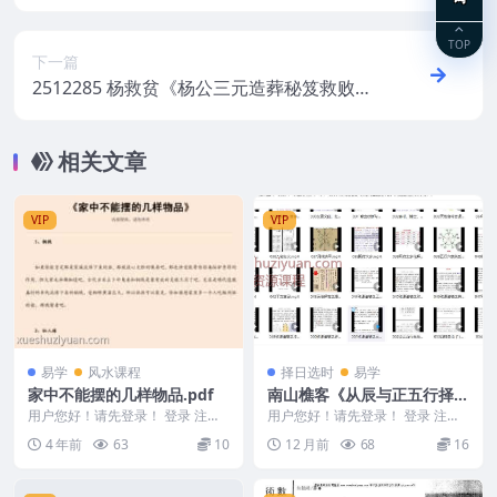
一部）法本
TOP
下一篇
2512285 杨救贫《杨公三元造葬秘笈救败全
书》
相关文章
VIP
VIP
易学
风水课程
择日选时
易学
家中不能摆的几样物品.pdf
南山樵客《从辰与正五行择
日》64集视频约13.5小时Y
用户您好！请先登录！ 登录 注册
用户您好！请先登录！ 登录 注册
编号：MY2212-200-30 家中不能
南山樵客《从辰与正五行择日》64
4 年前
63
10
12 月前
68
16
摆的...
集视频约13....