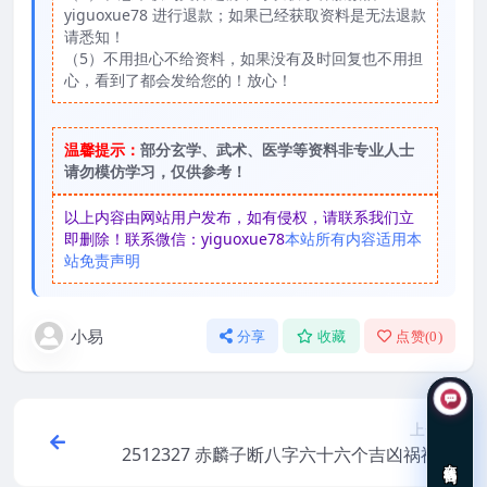
yiguoxue78 进行退款；如果已经获取资料是无法退款
请悉知！
（5）不用担心不给资料，如果没有及时回复也不用担
心，看到了都会发给您的！放心！
温馨提示：
部分玄学、武术、医学等资料非专业人士
请勿模仿学习，仅供参考！
以上内容由网站用户发布，如有侵权，请联系我们立
即删除！联系微信：yiguoxue78
本站所有内容适用本
站免责声明
小易
分享
收藏
点赞(
0
)
上一篇
2512327 赤麟子断八字六十六个吉凶祸福第
在线咨询
五十七招、断腿脚不好1集视频Y