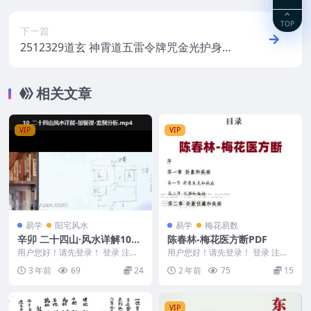
TOP
下一篇
2512329道玄 神霄道五雷令牌咒金光护身所
用诀 视频+音频+课件Y
相关文章
VIP
VIP
易学
阳宅风水
易学
梅花易数
辛卯 二十四山·风水详解10集
陈春林-梅花医方断PDF
视频课程
用户您好！请先登录！ 登录 注册
用户您好！请先登录！ 登录 注册
├─7、【二十四山·风水详解】 23
陈春林-梅花医方断 2402204-2
3 年前
69
24
2 年前
75
15
1099-...
VIP