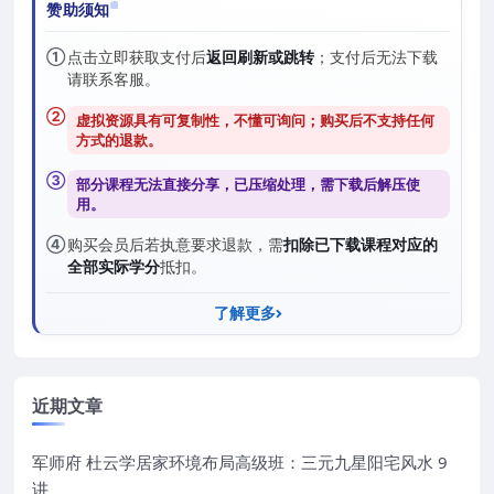
赞助须知
①
点击立即获取支付后
返回刷新或跳转
；支付后无法下载
请联系客服。
②
虚拟资源具有可复制性，不懂可询问；购买后
不支持任何
方式的退款
。
③
部分课程无法直接分享，已压缩处理，需
下载后解压
使
用。
④
购买会员后若执意要求退款，需
扣除已下载课程对应的
全部实际学分
抵扣。
了解更多
近期文章
军师府 杜云学居家环境布局高级班：三元九星阳宅风水 9
讲