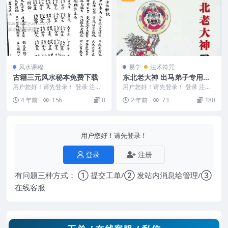
风水课程
易学
法术符咒
古籍三元风水秘本免费下载
东北老大神 出马弟子专用咒
语：萨满大神看事秘诀一套 1
用户您好！请先登录！ 登录 注册
用户您好！请先登录！ 登录 注册
本站整理古籍三元风水秘本免费提
79页 手抄本
东北老大神 出马弟子专用咒语：
4 年前
156
0
2 年前
73
180
供下载希望大家珍...
萨满大神看事秘诀...
用户您好！请先登录！
登录
注册
有问题三种方式： ① 提交工单/② 发站内消息给管理/③
在线客服