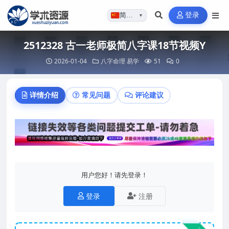
登录
简体…
▼
2512328 古一老师极简八字课18节视频Y
2026-01-04
八字命理
易学
51
0
详情介绍
常见问题
评论建议
用户您好！请先登录！
登录
注册