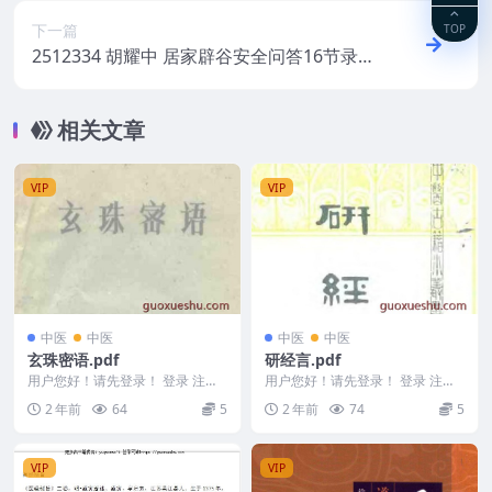
TOP
下一篇
2512334 胡耀中 居家辟谷安全问答16节录
音
相关文章
VIP
VIP
中医
中医
中医
中医
玄珠密语.pdf
研经言.pdf
用户您好！请先登录！ 登录 注册
用户您好！请先登录！ 登录 注册
玄珠密语.pdf 240889-68
研经言.pdf 240889-69
2 年前
64
5
2 年前
74
5
VIP
VIP