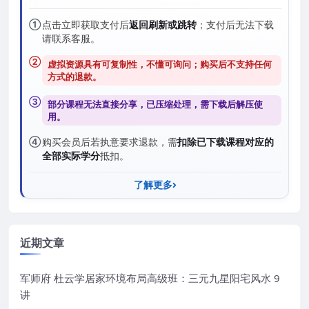
①
点击立即获取支付后
返回刷新或跳转
；支付后无法下载
请联系客服。
②
虚拟资源具有可复制性，不懂可询问；购买后
不支持任何
方式的退款
。
③
部分课程无法直接分享，已压缩处理，需
下载后解压
使
用。
④
购买会员后若执意要求退款，需
扣除已下载课程对应的
全部实际学分
抵扣。
了解更多
近期文章
军师府 杜云学居家环境布局高级班：三元九星阳宅风水 9
讲