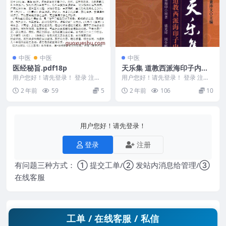
中医
中医
中医
医经秘旨.pdf18p
天乐集 道教西派海印子内丹
修炼典籍 上.pdf+下.pdf
用户您好！请先登录！ 登录 注册
用户您好！请先登录！ 登录 注册
医经秘旨.pdf. 240889-67
天乐集 240943-14 天乐集 道教西
2 年前
59
5
2 年前
106
10
派海...
用户您好！请先登录！
登录
注册
有问题三种方式： ① 提交工单/② 发站内消息给管理/③
在线客服
工单 / 在线客服 / 私信