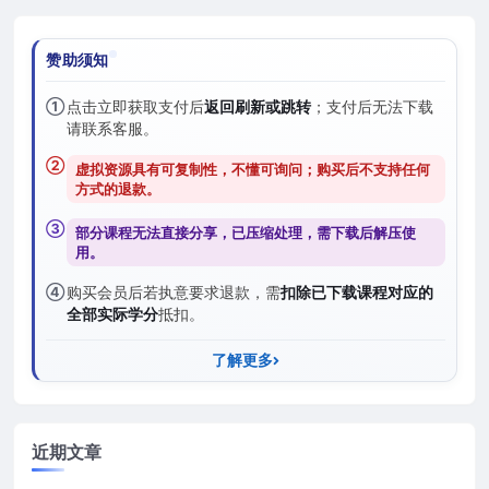
赞助须知
①
点击立即获取支付后
返回刷新或跳转
；支付后无法下载
请联系客服。
②
虚拟资源具有可复制性，不懂可询问；购买后
不支持任何
方式的退款
。
③
部分课程无法直接分享，已压缩处理，需
下载后解压
使
用。
④
购买会员后若执意要求退款，需
扣除已下载课程对应的
全部实际学分
抵扣。
了解更多
近期文章