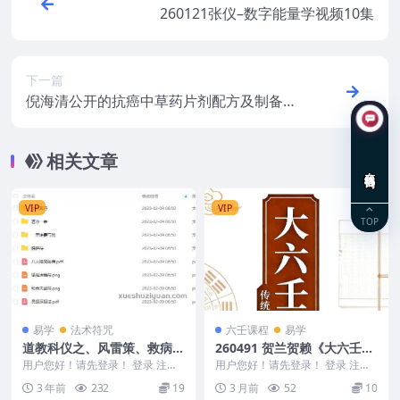
260121张仪–数字能量学视频10集
下一篇
倪海清公开的抗癌中草药片剂配方及制备方
法
相关文章
在线咨询
VIP
VIP
TOP
易学
法术符咒
六壬课程
易学
道教科仪之、风雷策、救病真
260491 贺兰贺赖《大六壬全
符、洒净一宗、八大神咒秘传
解》上下2册Y
用户您好！请先登录！ 登录 注册
用户您好！请先登录！ 登录 注册
合集百度盘下载
道教科仪之、风雷策、救病真符、
贺兰贺赖《大六壬全解》上下2册Y
3 年前
232
19
3 月前
52
10
洒净一宗、八大神...
260491...