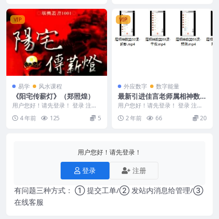
VIP
VIP
易学
风水课程
外应数字
数字能量
《阳宅传薪灯》（郑照煌）
最新引进佳言老师属相神数七
天课程。
用户您好！请先登录！ 登录 注册
用户您好！请先登录！ 登录 注册
编号：MY2212-200-114 《阳宅
最新引进佳言老师属相神数七天课
4 年前
125
5
2 年前
66
20
传薪...
程。 24123...
用户您好！请先登录！
登录
注册
有问题三种方式： ① 提交工单/② 发站内消息给管理/③
在线客服