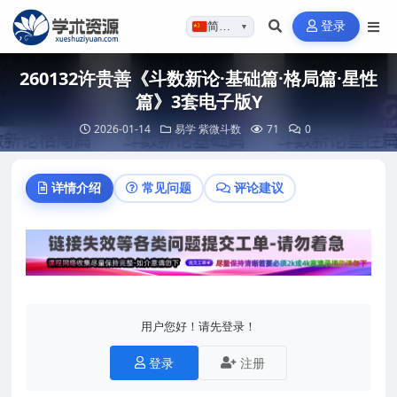
登录
简体…
▼
260132许贵善《斗数新论·基础篇·格局篇·星性
篇》3套电子版Y
2026-01-14
易学
紫微斗数
71
0
详情介绍
常见问题
评论建议
用户您好！请先登录！
登录
注册