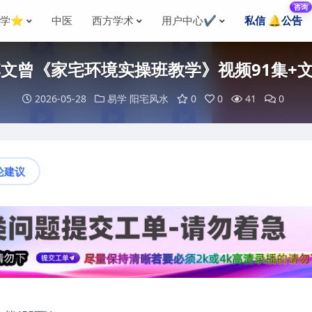
咨询
国学⭐
中医
西方学术
用户中心✔️
私信 🔔公告
3李文曾《家宅环境实操班教学》视频91集+文
2026-05-28
易学
阳宅风水
0
0
41
0
论建议