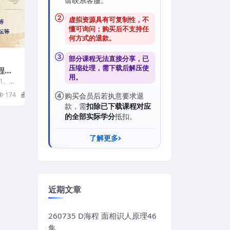
请联系客服。
②
虚拟资源具有可复制性，不
懂可询问；购买后
不支持任
何方式的退款
。
③
部分课程无法直接分享，已
压缩处理，需
下载后解压
使
程详
用。
01、第
课符咒
174
29
④
购买会员后若执意要求退
款，需
扣除已下载课程对应
的全部实际学分
抵扣。
了解更多
近期文章
260735 D海程 面相识人原理46
集