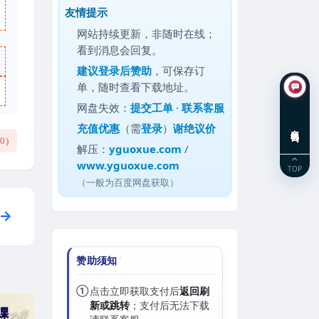
友情提示
网站持续更新，非随时在线；
看到消息会回复。
建议
登录后赞助
，可保存订
单，随时查看下载地址。
网盘失效：
提交工单
·
联系客服
充值优惠
（需
登录
）
谢绝议价
在线咨询
(
0
)
解压：
yguoxue.com
/
www.yguoxue.com
TOP
（一般为百度网盘获取）
赞助须知
①
点击立即获取支付后
返回刷
新或跳转
；支付后无法下载