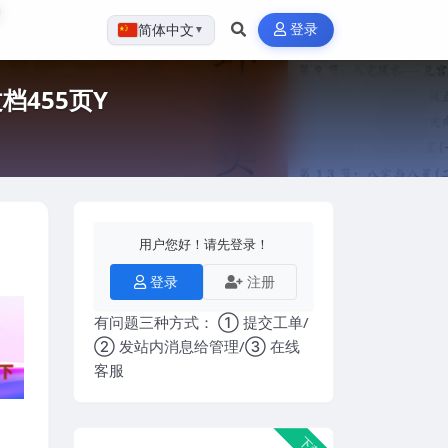
登录
简体中文
▼
档455页Y
用户您好！请先登录！
登录
注册
有问题三种方式： ① 提交工单/
② 发站内消息给管理/③ 在线
客服
下载