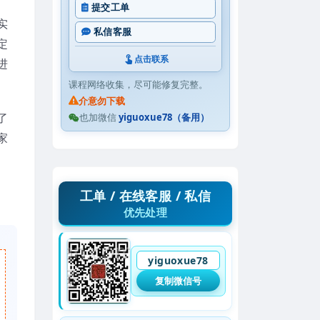
提交工单
实
私信客服
定
点击联系
进
课程网络收集，尽可能修复完整。
介意勿下载
了
也加微信
yiguoxue78（备用）
家
工单 / 在线客服 / 私信
优先处理
yiguoxue78
复制微信号