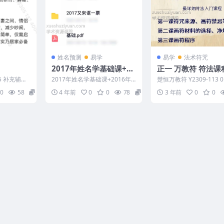
姓名预测
易学
易学
法术符咒
2017年姓名学基础课+20
正一 万教符 符法课
16年培训录音讲义教学资
细
5 补充辅助
2017年姓名学基础课+2016年
楚恒万教符 Y2309-113 
料
df ...
培训录音讲义教学资料 编号：2
19期万教符法初级第一
0
58
15
4 年前
0
0
78
5
3 年前
0
0
22065C31...
来源、画符禁...