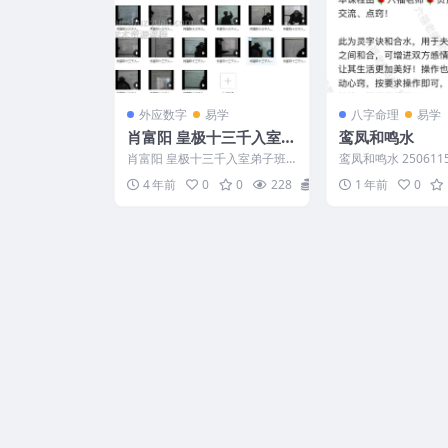
外应数字
易学
八字命理
易学
肖富阳 皇极十三千入室弟
鸾凤和鸣水
子班铁板神数19集录像
肖富阳 皇极十三千入室弟子班
鸾凤和鸣水 250611
+赠送面授笔记
铁板神数19集录像 视频清晰度
音频.mp3 鸾凤和鸣水.p
4 年前
0
0
228
15
1 年前
0
一般权当音频听吧 编号...