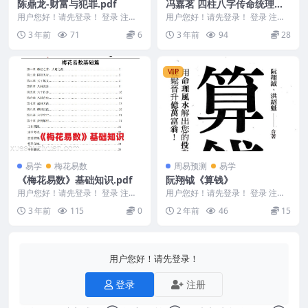
陈鼎龙-财富与犯罪.pdf
冯嘉茗 四柱八字传命统‬理从
零础基‬到实践 传统四柱精讲3
用户您好！请先登录！ 登录 注册
用户您好！请先登录！ 登录 注册
陈鼎龙-财富与犯罪.pdf 2312139-
1集课程
冯嘉茗 八字传命统‬理从零础基‬到
3 年前
71
6
3 年前
94
28
0...
实践 传统四...
VIP
易学
梅花易数
周易预测
易学
《梅花易数》基础知识.pdf
阮翔钺《算钱》
用户您好！请先登录！ 登录 注册
用户您好！请先登录！ 登录 注册
《梅花易数》基础知识.pdf 内容
阮翔钺《算钱》 2411323
3 年前
115
0
2 年前
46
15
不全 介意...
用户您好！请先登录！
登录
注册