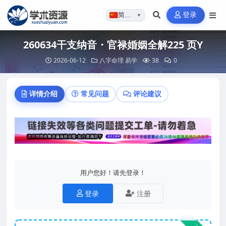
登录
简体…
▼
260634干支纳音・官禄婚姻全解225 页Y
2026-06-12
八字命理
易学
38
0
详情介绍
常见问题
评论建议
用户您好！请先登录！
登录
注册