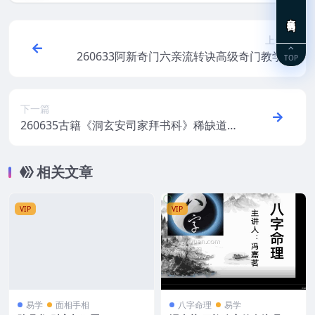
在线咨询
上一篇
260633阿新奇门六亲流转诀高级奇门教学绝
TOP
密资料文档10本Y
下一篇
260635古籍《洞玄安司家拜书科》稀缺道教
科仪一册约66页Y
相关文章
VIP
VIP
易学
面相手相
八字命理
易学