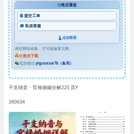
售后通道
提交工单
私信客服
点击联系
课程网络收集，尽可能修复完整。
介意勿下载
也加微信
yiguoxue78（备用）
干支纳音・官禄婚姻全解225 页Y
260634