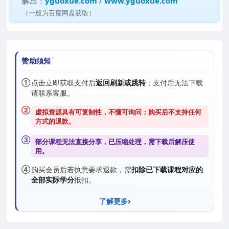
解压：
yguoxue.com
/
www.yguoxue.com
（一般为百度网盘获取）
赞助须知
①
点击立即获取支付后
返回刷新或跳转
；支付后无法下载
请联系客服。
②
虚拟资源具有可复制性，不懂可询问；购买后
不支持任何
方式的退款
。
③
部分课程无法直接分享，已压缩处理，需
下载后解压
使
用。
④
购买会员后若执意要求退款，需
扣除已下载课程对应的
全部实际学分
抵扣。
了解更多