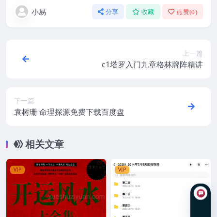
小易
分享
收藏
点赞(
0
)
上一篇
c1塔罗入门九章格林牌阵精讲
下一篇
袁树珊 命理探源免费下载百度盘
相关文章
VIP
VIP