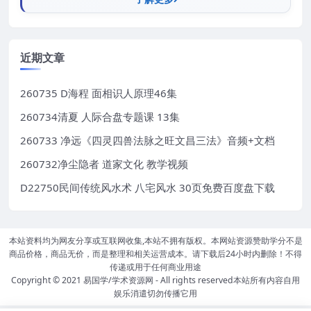
近期文章
260735 D海程 面相识人原理46集
260734清夏 人际合盘专题课 13集
260733 净远《四灵四兽法脉之旺文昌三法》音频+文档
260732净尘隐者 道家文化 教学视频
D22750民间传统风水术 八宅风水 30页免费百度盘下载
本站资料均为网友分享或互联网收集,本站不拥有版权。本网站资源赞助学分不是
商品价格，商品无价，而是整理和相关运营成本。请下载后24小时内删除！不得
传递或用于任何商业用途
Copyright © 2021
易国学/学术资源网
- All rights reserved本站所有内容自用
娱乐消遣切勿传播它用