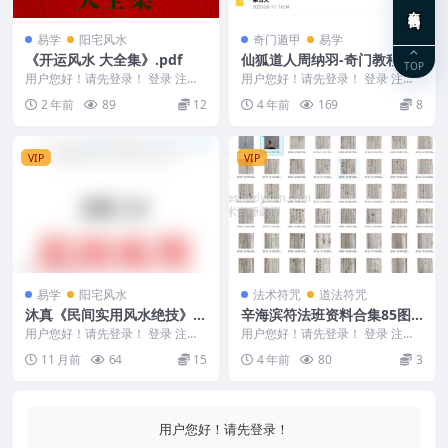
在线咨询
易学
阳宅风水
奇门遁甲
易学
《开运风水 大全集》.pdf
仙狐道人周纳羽-奇门教程5天
TOP
视频29集 百度盘下载 阿里云
用户您好！请先登录！ 登录 注册
用户您好！请先登录！ 登录 注册
《开运风水 大全集》.pdf 240509
盘下载
仙狐道人周纳羽 奇门遁甲2014年7
2 年前
89
12
4 年前
169
8
0-...
月21-2...
VIP
VIP
易学
阳宅风水
法术符咒
道法符咒
沐真《民间实用风水绝技》
辛海滨符法班资料合集85图
（彩色真图）257页Y
片网盘下载
用户您好！请先登录！ 登录 注册
用户您好！请先登录！ 登录 注册
沐真《民间实用风水绝技》（彩色
【85图片】辛海滨符法班资料合集
11 月前
64
15
4 年前
80
3
真图）257页Y...
编号：D22...
用户您好！请先登录！