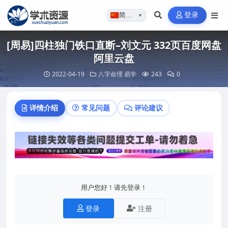
登录
简体…
▼
[周易]四柱独门铁口直断–刘文元 332页百度网盘
阿里云盘
2022-04-19
八字命理
易学
243
0
详情介绍
常见问题
评论建议
用户您好！请先登录！
登录
注册