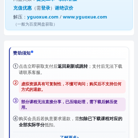
充值优惠
（需
登录
）
谢绝议价
解压：
yguoxue.com
/
www.yguoxue.com
（一般为百度网盘获取）
赞助须知
①
点击立即获取支付后
返回刷新或跳转
；支付后无法下载
请联系客服。
②
虚拟资源具有可复制性，不懂可询问；购买后
不支持任何
方式的退款
。
③
部分课程无法直接分享，已压缩处理，需
下载后解压
使
用。
④
购买会员后若执意要求退款，需
扣除已下载课程对应的
全部实际学分
抵扣。
了解更多