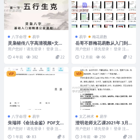
八字命理
易学
易学
梅花易数
灵枭秘传八字高清视频+文档
岳哥不群梅花易数从入门到熟
视频208集百度盘下载
练【疯狂的易经】，视频音频
用户您好！请先登录！ 登录 注册
用户您好！请先登录！ 登录 注册
灵枭秘传独门技法四柱八字高清视
40集+课件Y
岳哥不群梅花易数从入门到熟练
4 年前
382
22
12 月前
66
12
频+讲义，原教学...
【疯狂的易经】，视...
VIP
VIP
八字命理
易学
太乙神术
易学
朱瑞祥《命法金鉴》PDF文档
澄明老师太乙课2021年 3月
335页Y
（第七期）录音+讲义澄明太
用户您好！请先登录！ 登录 注册
用户您好！请先登录！ 登录 注册
朱瑞祥《命法金鉴》PDF文档335
乙救苦天尊法门
澄明老师 2021年3月第七期太乙课
1 年前
83
8
3 年前
259
28
页Y 250...
录音 澄明...