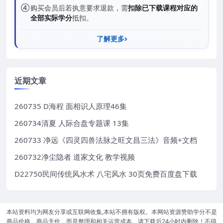
④
购买会员后若执意要求退款，需
扣除已下载课程对应的
全部实际学分
抵扣。
了解更多
近期文章
260735 D海程 面相识人原理46集
260734清夏 人际合盘专题课 13集
260733 净远《四灵四兽法脉之旺文昌三法》音频+文档
260732净尘隐者 道家文化 教学视频
D22750民间传统风水术 八宅风水 30页免费百度盘下载
本站资料均为网友分享或互联网收集,本站不拥有版权。本网站资源赞助学分不是
商品价格，商品无价，而是整理和相关运营成本。请下载后24小时内删除！不得