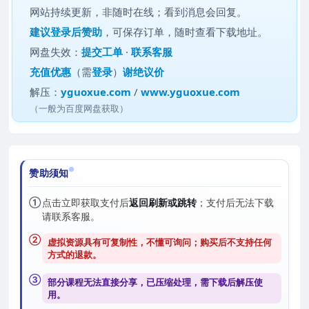
网站持续更新，非随时在线；看到消息会回复。
建议
登录后赞助
，可保存订单，随时查看下载地址。
网盘失效：
提交工单
·
联系客服
充值优惠
（需
登录
）
谢绝议价
解压：
yguoxue.com
/
www.yguoxue.com
（一般为百度网盘获取）
赞助须知
①
点击立即获取支付后
返回刷新或跳转
；支付后无法下载
请联系客服。
②
虚拟资源具有可复制性，不懂可询问；购买后
不支持任何
方式的退款
。
③
部分课程无法直接分享，已压缩处理，需
下载后解压
使
用。