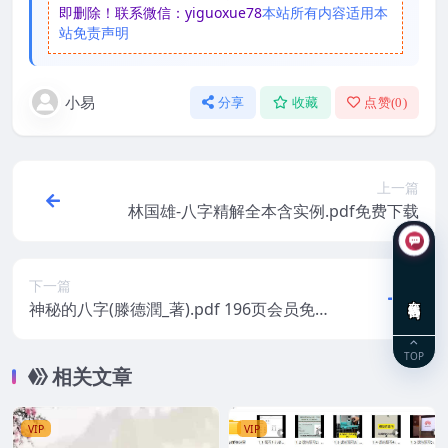
即删除！联系微信：yiguoxue78
本站所有内容适用本
站免责声明
小易
分享
收藏
点赞(
0
)
上一篇
林国雄-八字精解全本含实例.pdf免费下载
下一篇
在线咨询
神秘的八字(滕德潤_著).pdf 196页会员免费
下载 百度云阿里云盘
TOP
相关文章
VIP
VIP