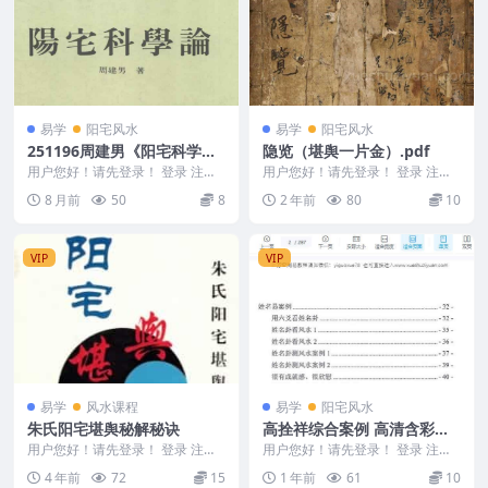
易学
阳宅风水
易学
阳宅风水
251196周建男《阳宅科学
隐览（堪舆一片金）.pdf
论》 446页 电子版Y
用户您好！请先登录！ 登录 注册
用户您好！请先登录！ 登录 注册
周建男《阳宅科学论》 446页 电
隐览（堪舆一片金）.pdf 2405044
8 月前
50
8
2 年前
80
10
子版Y 25...
-6...
VIP
VIP
易学
风水课程
易学
阳宅风水
朱氏阳宅堪舆秘解秘诀
高拴祥综合案例 高清含彩色
绘图228页.pdf Y
用户您好！请先登录！ 登录 注册
用户您好！请先登录！ 登录 注册
朱氏阳宅堪舆秘解秘诀 编号：297
高拴祥综合案例 高清含彩色绘图2
4 年前
72
15
1 年前
61
10
2D795
28页.pdf...