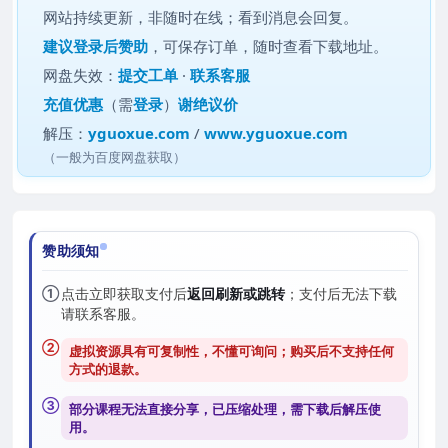
网站持续更新，非随时在线；看到消息会回复。
建议
登录后赞助
，可保存订单，随时查看下载地址。
网盘失效：
提交工单
·
联系客服
充值优惠
（需
登录
）
谢绝议价
解压：
yguoxue.com
/
www.yguoxue.com
（一般为百度网盘获取）
赞助须知
①
点击立即获取支付后
返回刷新或跳转
；支付后无法下载
请联系客服。
②
虚拟资源具有可复制性，不懂可询问；购买后
不支持任何
方式的退款
。
③
部分课程无法直接分享，已压缩处理，需
下载后解压
使
用。