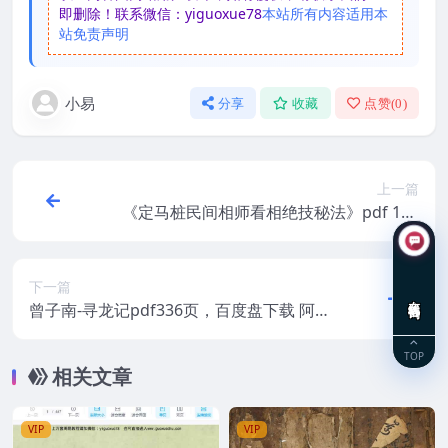
即删除！联系微信：yiguoxue78
本站所有内容适用本
站免责声明
小易
分享
收藏
点赞(
0
)
上一篇
《定马桩民间相师看相绝技秘法》pdf 144
页，手抄拍照清晰百度盘。阿里云盘
下一篇
在线咨询
曾子南-寻龙记pdf336页，百度盘下载 阿里
云盘
TOP
相关文章
VIP
VIP