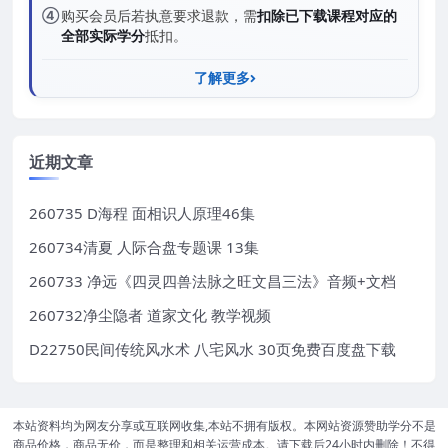
④
购买会员后若执意要求退款，需
扣除已下载课程对应的
全部实际学分
抵扣。
了解更多
近期文章
260735 D海程 面相识人原理46集
260734清夏 人际合盘专题课 13集
260733 净远《四灵四兽法脉之旺文昌三法》音频+文档
260732净尘隐者 道家文化 教学视频
D22750民间传统风水术 八宅风水 30页免费百度盘下载
本站资料均为网友分享或互联网收集,本站不拥有版权。本网站资源赞助学分不是
商品价格，商品无价，而是整理和相关运营成本。请下载后24小时内删除！不得