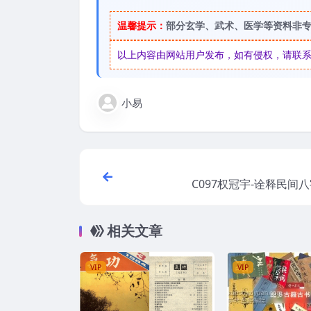
温馨提示：
部分玄学、武术、医学等资料非
以上内容由网站用户发布，如有侵权，请联系我们
小易
C097权冠宇-诠释民间八
相关文章
VIP
VIP