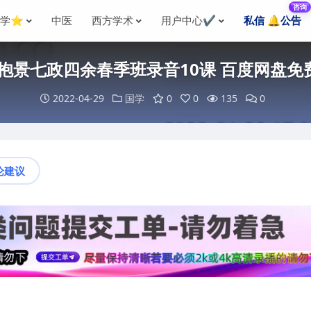
咨询
国学⭐
中医
西方学术
用户中心✔️
私信 🔔公告
7年抱景七政四余春季班录音10课 百度网盘免
2022-04-29
国学
0
0
135
0
论建议