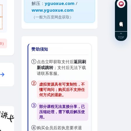
解压：
yguoxue.com
/
www.yguoxue.com
（一般为百度网盘获取）
在线咨询
TOP
(
0
)
赞助须知
①
点击立即获取支付后
返回刷
新或跳转
；支付后无法下载
请联系客服。
②
虚拟资源具有可复制性，不
懂可询问；购买后
不支持任
何方式的退款
。
③
部分课程无法直接分享，已
压缩处理，需
下载后解压
使
用。
④
购买会员后若执意要求退