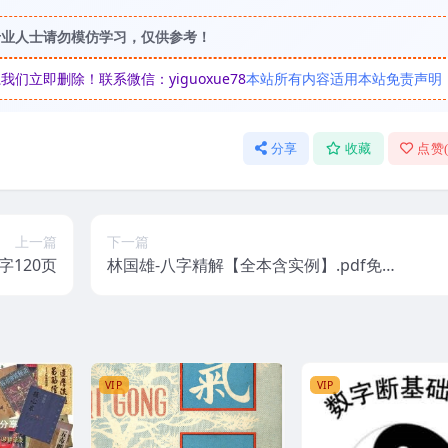
专业人士请勿模仿学习，仅供参考！
立即删除！联系微信：yiguoxue78
本站所有内容适用本站免责声明
分享
收藏
点赞
上一篇
下一篇
字120页
林国雄-八字精解【全本含实例】.pdf免费
下载百度盘
VIP
VIP