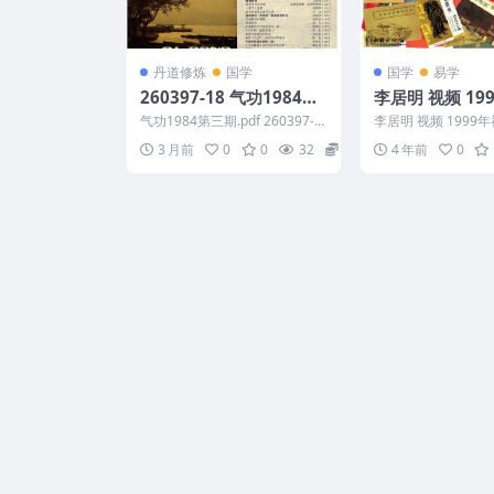
丹道修炼
国学
国学
易学
260397-18 气功1984第
李居明 视频 19
三期.pdf
会+易经养生术
气功1984第三期.pdf 260397-1
李居明 视频 1999
8 以下内容为整理的相关资料内
经养生术 编号：1211
3 月前
0
0
32
6
4 年前
0
容相关...