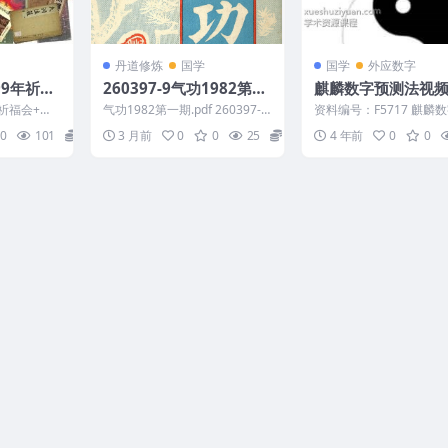
丹道修炼
国学
国学
外应数字
99年祈福
260397-9气功1982第一
麒麟数字预测法视频
期.pdf
加讲义
年祈福会+易
气功1982第一期.pdf 260397-9
资料编号：F5717 麒麟
C857
以下内容为整理的相关...
法视频加讲义/ ├──01.
0
101
15
3 月前
0
0
25
5
4 年前
0
0
卦.avi ...