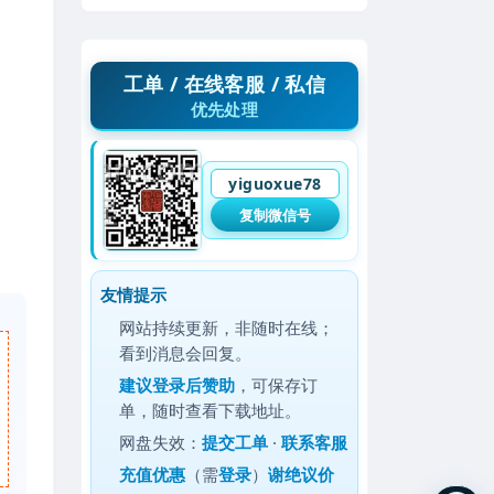
工单 / 在线客服 / 私信
优先处理
yiguoxue78
复制微信号
友情提示
网站持续更新，非随时在线；
看到消息会回复。
建议
登录后赞助
，可保存订
单，随时查看下载地址。
网盘失效：
提交工单
·
联系客服
充值优惠
（需
登录
）
谢绝议价