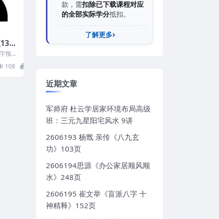
款，需
扣除已下载课程对应
的全部实际学分
抵扣。
了解更多
13集
数字预测
九宫八
108
5
近期文章
军师府 杜云学居家环境布局高级
班：三元九星阳宅风水 9讲
2606193 杨戬 亲传《八九玄
功》103页
2606194思源《办公家居顺风顺
水》248页
2606195 崔文举《盲派八字 十
神精释》152页