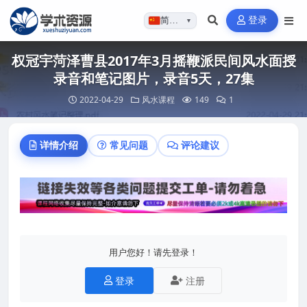
登录
简体…
▼
权冠宇菏泽曹县2017年3月摇鞭派民间风水面授
录音和笔记图片，录音5天，27集
2022-04-29
风水课程
149
1
详情介绍
常见问题
评论建议
用户您好！请先登录！
登录
注册