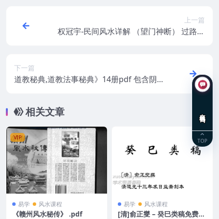
上一篇
权冠宇-民间风水详解 （望门神断） 过路阴
阳绘图神断—望门神断(白色)195页
下一篇
道教秘典,道教法事秘典》14册pdf 包含阴
债，补财库，送替身，催婚，超度 百度盘
阿里云盘
相关文章
在线咨询
VIP
TOP
易学
风水课程
易学
风水课程
《赣州风水秘传》 .pdf
[清]俞正燮 – 癸巳类稿免费下