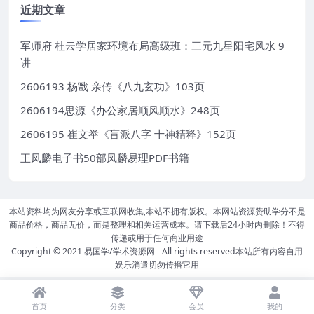
近期文章
军师府 杜云学居家环境布局高级班：三元九星阳宅风水 9
讲
2606193 杨戬 亲传《八九玄功》103页
2606194思源《办公家居顺风顺水》248页
2606195 崔文举《盲派八字 十神精释》152页
王凤麟电子书50部凤麟易理PDF书籍
本站资料均为网友分享或互联网收集,本站不拥有版权。本网站资源赞助学分不是
商品价格，商品无价，而是整理和相关运营成本。请下载后24小时内删除！不得
传递或用于任何商业用途
Copyright © 2021
易国学/学术资源网
- All rights reserved本站所有内容自用
娱乐消遣切勿传播它用
首页
分类
会员
我的