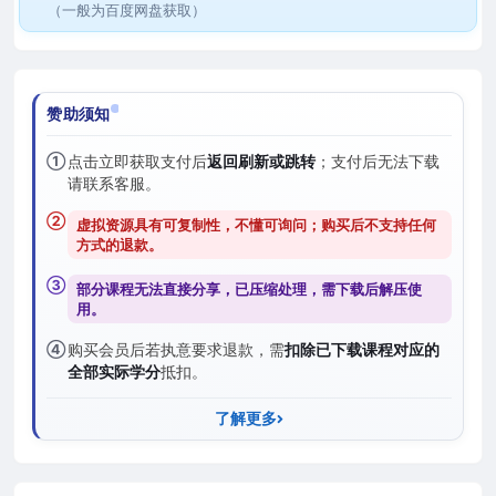
（一般为百度网盘获取）
赞助须知
①
点击立即获取支付后
返回刷新或跳转
；支付后无法下载
请联系客服。
②
虚拟资源具有可复制性，不懂可询问；购买后
不支持任何
方式的退款
。
③
部分课程无法直接分享，已压缩处理，需
下载后解压
使
用。
④
购买会员后若执意要求退款，需
扣除已下载课程对应的
全部实际学分
抵扣。
了解更多