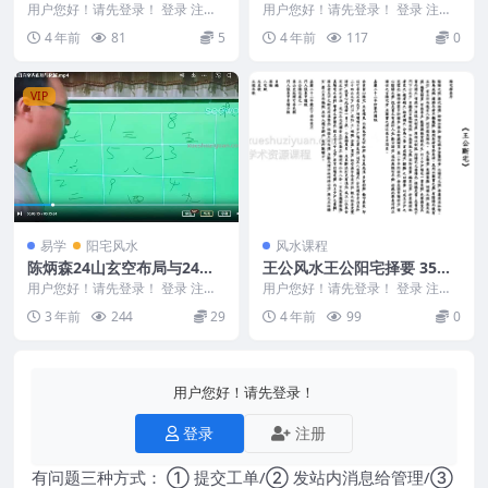
载
用户您好！请先登录！ 登录 注册
用户您好！请先登录！ 登录 注册
编号：MY2212-200-62 《赣州风
[清]俞正燮 – 癸巳类稿 编号：...
4 年前
81
5
4 年前
117
0
水秘...
VIP
易学
阳宅风水
风水课程
陈炳森24山玄空布局与24山
王公风水王公阳宅择要 35页
三合水法视频+现场41集
免费下载
用户您好！请先登录！ 登录 注册
用户您好！请先登录！ 登录 注册
陈炳森24山玄空布局与24山三合
王公风水学：王公断宅 35页 风水
3 年前
244
29
4 年前
99
0
水法，共41集...
择日pdf可...
用户您好！请先登录！
登录
注册
有问题三种方式： ① 提交工单/② 发站内消息给管理/③