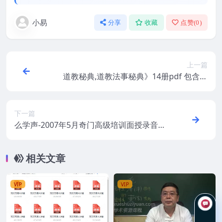
小易
分享
收藏
点赞(
0
)
上一篇
道教秘典,道教法事秘典》14册pdf 包含阴
债，补财库，送替身，催婚，超度 百度盘
阿里云盘
下一篇
么学声-2007年5月奇门高级培训面授录音
+电子笔记
相关文章
VIP
VIP