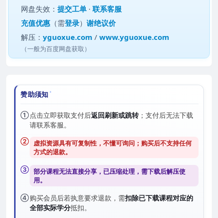
网盘失效：
提交工单
·
联系客服
充值优惠
（需
登录
）
谢绝议价
解压：
yguoxue.com
/
www.yguoxue.com
（一般为百度网盘获取）
赞助须知
①
点击立即获取支付后
返回刷新或跳转
；支付后无法下载
请联系客服。
②
虚拟资源具有可复制性，不懂可询问；购买后
不支持任何
方式的退款
。
③
部分课程无法直接分享，已压缩处理，需
下载后解压
使
用。
④
购买会员后若执意要求退款，需
扣除已下载课程对应的
全部实际学分
抵扣。