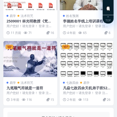
在线咨询
易学
法术符咒
姓名预测
TOP
2509001 林光明教授《梵汉
李德姓名学线上培训课程视频
咒语大讲堂》60集
36集
用户您好！请先登录！ 登录 注册
用户您好！请先登录！ 登录 注册
林光明教授《梵汉咒语大讲堂》60
李德 姓名学线上培训课程视频36
11 月前
71
16
4 年前
65
6
集 年代久远 ...
集 编号：22...
VIP
VIP
易学
法术符咒
七政四余
易学
九笔顺气符就是一道符
凡焱七政四余天机弟子班52
视频课程
用户您好！请先登录！ 登录 注册
用户您好！请先登录！ 登录 注册
九笔顺气符 2310126 给大家教一
凡焱七政四余天机弟子班 240503
3 年前
116
15
2 年前
113
26
个自已治...
5 01_...