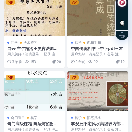
VIP
VIP
在线咨询
TOP
易学
法术符咒
易学
面相手相
白云 主讲豁洛王灵官法原价3
中国传统相学上中下pdf三本
30元
用户您好！请先登录！ 登录 注册
用户您好！请先登录！ 登录 注册
白云主讲豁洛王灵官法330元 Y23
中国传统相学上中下 中国传统相
3 年前
153
20
3 年前
92
19
08-34
学秘籍集成 23...
VIP
VIP
奇门遁甲
易学
易学
阳宅风水
奇门高级课程 阵法与招财化
李炎辰阳宅风水高级班内部课
解 4视频
程80集
用户您好！请先登录！ 登录 注册
用户您好！请先登录！ 登录 注册