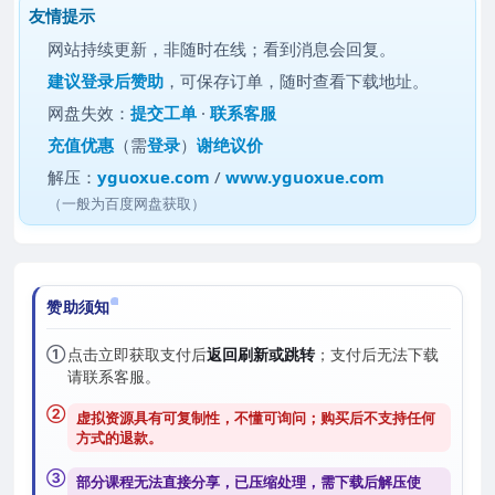
友情提示
网站持续更新，非随时在线；看到消息会回复。
建议
登录后赞助
，可保存订单，随时查看下载地址。
网盘失效：
提交工单
·
联系客服
充值优惠
（需
登录
）
谢绝议价
解压：
yguoxue.com
/
www.yguoxue.com
（一般为百度网盘获取）
赞助须知
①
点击立即获取支付后
返回刷新或跳转
；支付后无法下载
请联系客服。
②
虚拟资源具有可复制性，不懂可询问；购买后
不支持任何
方式的退款
。
③
部分课程无法直接分享，已压缩处理，需
下载后解压
使