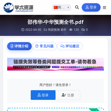
登录
简体…
▼
邵伟华-中华预测全书.pdf
2022-04-30
周易预测
易学
120
0
详情介绍
常见问题
评论建议
用户您好！请先登录！
登录
注册