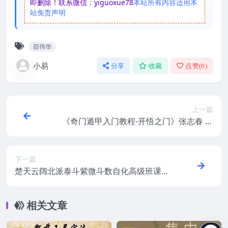
即删除！联系微信：yiguoxue78
本站所有内容适用本
站免责声明
邵伟华
小易
分享
收藏
点赞(
0
)
上一篇
《奇门遁甲入门教程-开悟之门》张志春 免
费下载百度盘阿里云盘
下一篇
楚天云阔北派泰斗紫微斗数自化高级班课程
百度云盘阿里云盘
相关文章