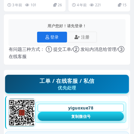
奇门高级课程 阵法与招财化解 Y2
李炎辰阳宅风水高级班内部课程
3 年前
101
26
4 年前
221
15
306-96...
李炎宸.阳宅...
用户您好！请先登录！
登录
注册
有问题三种方式： ① 提交工单/② 发站内消息给管理/③
在线客服
工单 / 在线客服 / 私信
优先处理
yiguoxue78
复制微信号