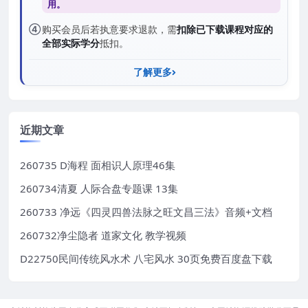
用。
④
购买会员后若执意要求退款，需
扣除已下载课程对应的
全部实际学分
抵扣。
了解更多
近期文章
260735 D海程 面相识人原理46集
260734清夏 人际合盘专题课 13集
260733 净远《四灵四兽法脉之旺文昌三法》音频+文档
260732净尘隐者 道家文化 教学视频
D22750民间传统风水术 八宅风水 30页免费百度盘下载