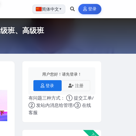
登录
简体中文
▼
中级班、高级班
用户您好！请先登录！
登录
注册
有问题三种方式： ① 提交工单/
② 发站内消息给管理/③ 在线
客服
下载