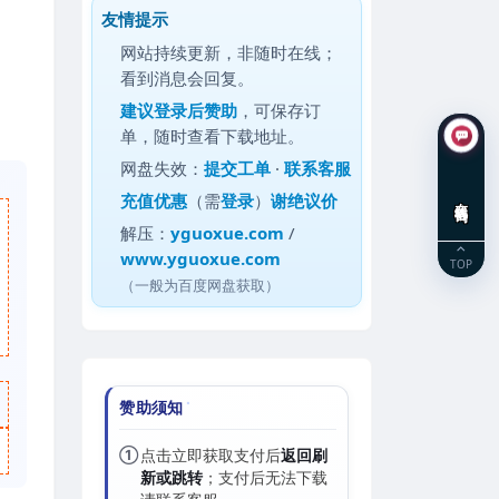
友情提示
网站持续更新，非随时在线；
看到消息会回复。
建议
登录后赞助
，可保存订
单，随时查看下载地址。
网盘失效：
提交工单
·
联系客服
充值优惠
（需
登录
）
谢绝议价
在线咨询
解压：
yguoxue.com
/
www.yguoxue.com
TOP
（一般为百度网盘获取）
赞助须知
①
点击立即获取支付后
返回刷
新或跳转
；支付后无法下载