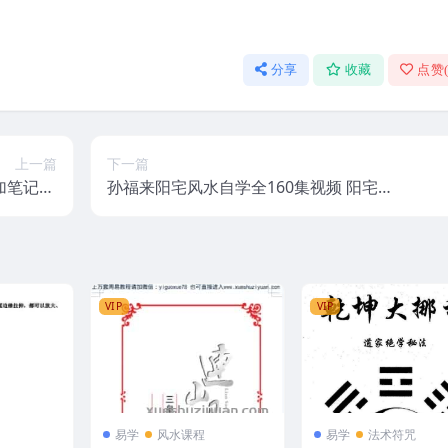
分享
收藏
点赞
上一篇
下一篇
笔记48
孙福来阳宅风水自学全160集视频 阳宅自
页电子版
学全集专辑
VIP
VIP
易学
风水课程
易学
法术符咒