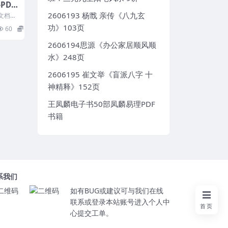
PDF
2606193 杨戬 亲传《八九玄
文档3
功》103页
60
15
2606194思源《办公家居顺风顺
水》248页
2606195 崔文举《盲派八字 十
神精释》152页
王凤麟电子书50部凤麟易理PDF
书籍
系我们
如有BUG或建议可与我们在线
联系或登录本站账号进入个人中
首页
心提交工单。