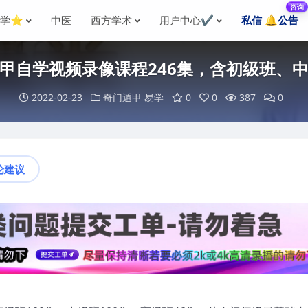
咨询
国学⭐
中医
西方学术
用户中心✔️
私信 🔔公告
甲自学视频录像课程246集，含初级班、
2022-02-23
奇门遁甲
易学
0
0
387
0
论建议