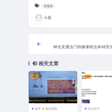
孙福来
小易
神光灵通法门特修课程法本66页加
相关文章
VIP
VIP
易学
梅花易数
道法符咒