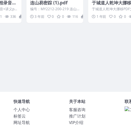
程录音
连山易密踪 (1).pdf
于城道人乾坤大挪移
度盘阿里云
文档3本Y
音+讲义pd
编号：MY2212-200-219 连山
于城道人乾坤大挪移PDF
讲义有40
易密踪 (1).pdf
本Y 250228
1
336
26
3 年前
0
0
116
5
1 年前
0
0
..
快速导航
关于本站
联
个人中心
客服咨询
标签云
推广计划
网址导航
VIP介绍