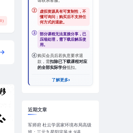
请联系客服。
②
虚拟资源具有可复制性，不
懂可询问；购买后
不支持任
(
0
)
何方式的退款
。
③
部分课程无法直接分享，已
压缩处理，需
下载后解压
使
用。
④
购买会员后若执意要求退
款，需
扣除已下载课程对应
的全部实际学分
抵扣。
了解更多
近期文章
军师府 杜云学居家环境布局高级
班：三元九星阳宅风水 9讲