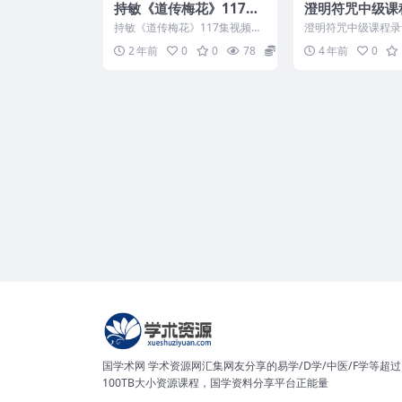
持敏《道传梅花》117集
澄明符咒中级课
视频约10.5小时课程
+讲义pdf 百
持敏《道传梅花》117集视频约
澄明符咒中级课程录
盘下载！
10.5小时课程 2412208 001、
f。讲解的内容不少，
2 年前
0
0
78
21
4 年前
0
1.梅花...
多页，适合学习。注意.
国学术网 学术资源网汇集网友分享的易学/D学/中医/F学等超过
100TB大小资源课程，国学资料分享平台正能量