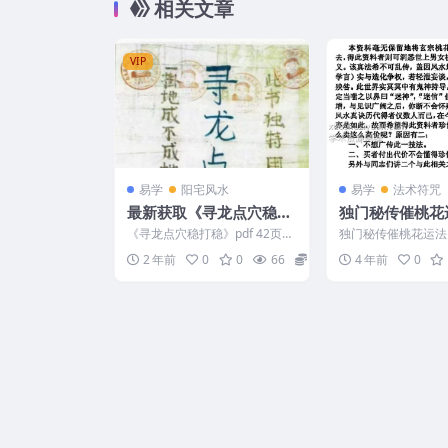
相关文章
VIP
易学
阳宅风水
易学
法术符咒
最新获取《寻龙点穴稳打
独门秘传催桃花
稳》pdf 42页
《寻龙点穴稳打稳》pdf 42页。
独门秘传催桃花运法 黄
自己100多购买的看着看是高大
14
2 年前
0
0
66
5
4 年前
0
上的课程感觉是拼...