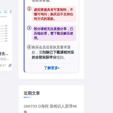
请联系客服。
②
虚拟资源具有可复制性，不
懂可询问；购买后
不支持任
何方式的退款
。
③
部分课程无法直接分享，已
压缩处理，需
下载后解压
使
用。
④
购买会员后若执意要求退
款，需
扣除已下载课程对应
清含彩
的全部实际学分
抵扣。
彩色绘
61
10
了解更多
近期文章
260735 D海程 面相识人原理46
集