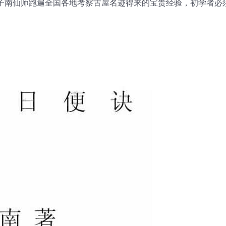
书是曾子南仙师跑遍全国各地考察古屋名迹得来的宝贵经验，初学者必