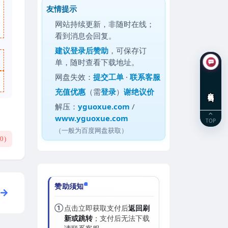
友情提示
网站持续更新，非随时在线；
看到消息会回复。
建议
登录后赞助
，可保存订
单，随时查看下载地址。
网盘失效：
提交工单
·
联系客服
充值优惠
（需
登录
）
谢绝议价
在线咨询
解压：
yguoxue.com
/
www.yguoxue.com
TOP
（一般为百度网盘获取）
(
0
)
赞助须知
①
点击立即获取支付后
返回刷
新或跳转
；支付后无法下载