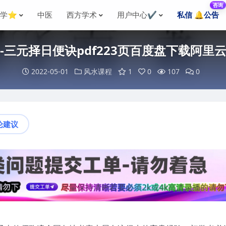
咨询
国学⭐
中医
西方学术
用户中心✔️
私信 🔔公告
-三元择日便诀pdf223页百度盘下载阿里
2022-05-01
风水课程
1
0
107
0
论建议