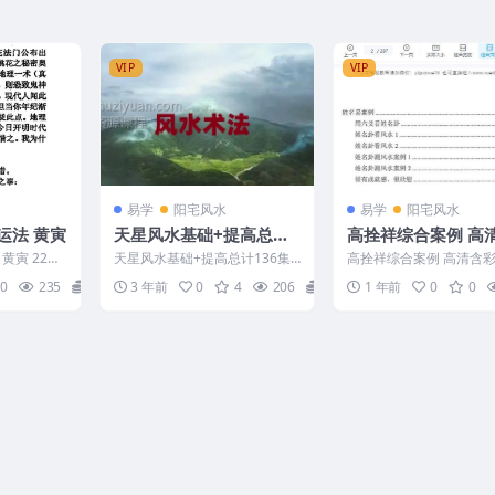
VIP
VIP
易学
阳宅风水
易学
阳宅风水
运法 黄寅
天星风水基础+提高总计1
高拴祥综合案例 高
36集
色绘图228页.pdf Y
寅 22w4
天星风水基础+提高总计136集
高拴祥综合案例 高清含
随时删除 231199 ├─天星风水1
图228页.pdf Y 250817
0
235
0
3 年前
0
4
206
32
1 年前
0
0
30集&#...