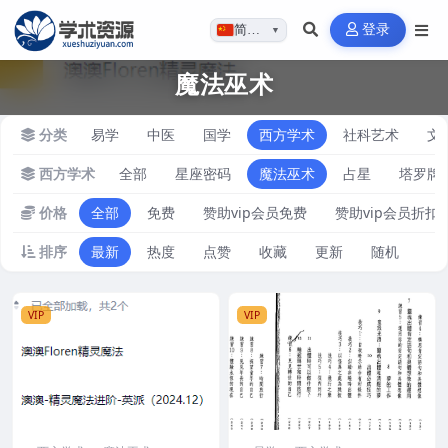
登录
简体…
▼
魔法巫术
分类
易学
中医
国学
西方学术
社科艺术
文
西方学术
全部
星座密码
魔法巫术
占星
塔罗牌
价格
全部
免费
赞助vip会员免费
赞助vip会员折扣
排序
最新
热度
点赞
收藏
更新
随机
VIP
VIP