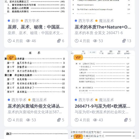
易学
西方学术
西方学术
魔法巫术
巫师、巫术、秘境：中国巫术
巫术的本质The+Nature+Of
文化追踪 赵仲明着135页
+Magic
巫师、巫术、秘境：中国巫术文化
巫术的本质 全英文 260471-6
追踪 赵仲明着135页 260471-4 巫
4 月前
46
6
4 月前
53
13
师、巫...
VIP
VIP
西方学术
魔法巫术
西方学术
魔法巫术
巫术的兴衰域外俗文化译丛5
260471-9与巫为邻+欧洲巫术
87页
的社会和文化语境（部分英
巫术的兴衰域外俗文化译丛587页
与巫为邻+欧洲巫术的社会和文化
260471-7 巫术的兴衰域外俗文化
文）452页
语境（部分英文）452页 260471-
4 月前
53
5
4 月前
43
5
译丛58...
9
VIP