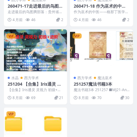
260471-17走进最后的鸟图腾
260471-18 作为巫术的中医
部落：贵州省丹寨非物质文化
——格那丁医学文选31页
走进最后的鸟图腾部落：贵州省丹
作为巫术的中医——格那丁医学文
遗产探寻 申茂平着188页
寨非物质文化遗产探寻 申茂平着1
选31页 260471-18
4 月前
46
2
4 月前
46
2
88页 26047...
VIP
VIP
水晶
西方学术
西方学术
魔法巫术
251204 【合集】Iris通灵 灵
251257魔法书籍3本
视力 初级+进阶课程视频合集
【合集】Iris通灵 灵视力 初级+进
魔法书籍3本 251257 ■MJ21-And
2套Y
阶课程视频合集2套Y 251204 完成
reaAromatico【炼金术：...
8 月前
69
21
8 月前
70
30
课...
VIP