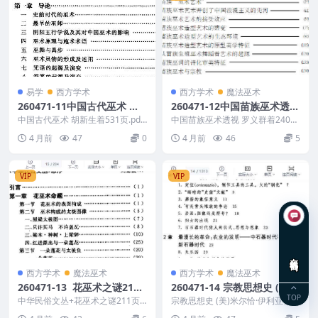
易学
西方学术
西方学术
魔法巫术
260471-11中国古代巫术 胡
260471-12中国苗族巫术透视
新生着531页
罗义群着240页
中国古代巫术 胡新生着531页.pdf
中国苗族巫术透视 罗义群着240
260471-11 以下内容为整理的相
页.pdf 260471-12
4 月前
47
0
4 月前
46
5
关...
VIP
VIP
在线咨询
西方学术
魔法巫术
西方学术
魔法巫术
260471-13 花巫术之谜211
260471-14 宗教思想史 (美)
TOP
页
米尔恰·伊利亚德着1313页
中华民俗文丛+花巫术之谜211页 2
宗教思想史 (美)米尔恰·伊利亚德着
60471-13
1313页 260471-14