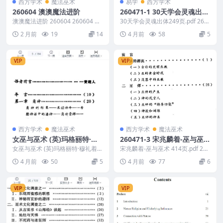
西方学术
魔法巫术
易学
西方学术
260604 澳澳魔法进阶
260471-1 30天学会灵魂出体
249页.pdf
澳澳魔法进阶 260604 260604 澳
30天学会灵魂出体249页.pdf 260
澳魔法进阶/ ├── 澳澳-精灵魔法...
471-1
2 月前
19
14
4 月前
58
5
VIP
VIP
西方学术
魔法巫术
西方学术
魔法巫术
女巫与巫术 (英)玛格丽特·穆
260471-3 宋兆麟着-巫与巫术
礼着186页
414页.pdf
女巫与巫术 (英)玛格丽特·穆礼着1
宋兆麟着-巫与巫术 414页.pdf 260
86页.pdf 260471-2
471-3
4 月前
50
5
4 月前
77
6
VIP
VIP