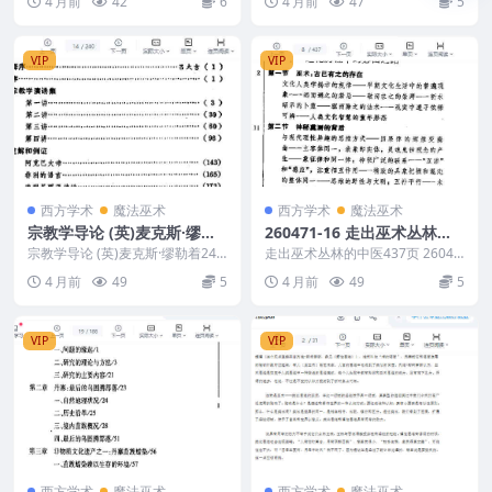
4 月前
42
6
4 月前
47
5
VIP
VIP
西方学术
魔法巫术
西方学术
魔法巫术
宗教学导论 (英)麦克斯·缪勒
260471-16 走出巫术丛林的
着240页
中医437页
宗教学导论 (英)麦克斯·缪勒着240
走出巫术丛林的中医437页 26047
页.pdf 260471-15
1-16
4 月前
49
5
4 月前
49
5
VIP
VIP
西方学术
魔法巫术
西方学术
魔法巫术