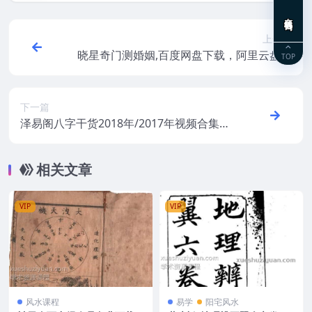
在线咨询
上一篇
晓星奇门测婚姻,百度网盘下载，阿里云盘下
TOP
载
下一篇
泽易阁八字干货2018年/2017年视频合集视
频 百度网盘下载！
相关文章
VIP
VIP
风水课程
易学
阳宅风水