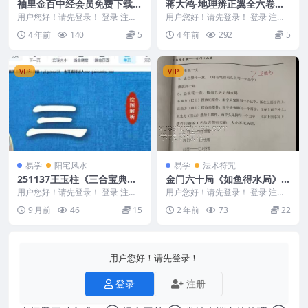
袖里金百中经会员免费下载收
蒋大鸿-地理辨正翼全六卷
藏百度盘
（古本.木刻影印）
用户您好！请先登录！ 登录 注册
用户您好！请先登录！ 登录 注册
清宣统2年石印本——袖里金百中
蒋大鸿-地理辨正翼全六卷（古本.
4 年前
140
5
4 年前
292
5
经 袖里金百中...
木刻影印） 编...
VIP
VIP
易学
阳宅风水
易学
法术符咒
251137王玉柱《三合宝典》
金门六十‬局《如鱼得水局》一
阴阳风水秘籍225个页面Y
集视频
用户您好！请先登录！ 登录 注册
用户您好！请先登录！ 登录 注册
王玉柱《三合宝典》阴阳风水秘籍
金门六十‬局《如鱼得水局》一集视
9 月前
46
15
2 年前
73
22
225个页面Y ...
频 24030...
用户您好！请先登录！
登录
注册