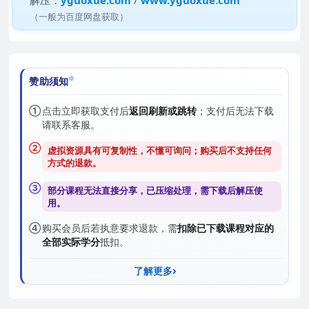
解压：
yguoxue.com
/
www.yguoxue.com
（一般为百度网盘获取）
赞助须知
①
点击立即获取支付后
返回刷新或跳转
；支付后无法下载
请联系客服。
②
虚拟资源具有可复制性，不懂可询问；购买后
不支持任何
方式的退款
。
③
部分课程无法直接分享，已压缩处理，需
下载后解压
使
用。
④
购买会员后若执意要求退款，需
扣除已下载课程对应的
全部实际学分
抵扣。
了解更多