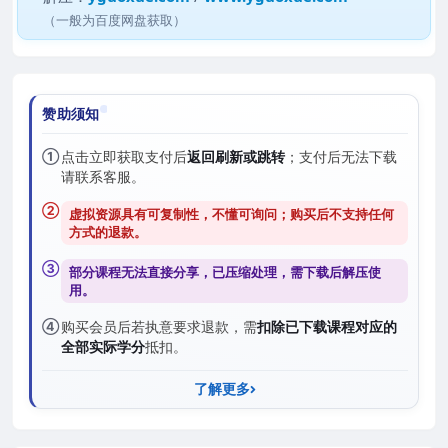
（一般为百度网盘获取）
赞助须知
①
点击立即获取支付后
返回刷新或跳转
；支付后无法下载
请联系客服。
②
虚拟资源具有可复制性，不懂可询问；购买后
不支持任何
方式的退款
。
③
部分课程无法直接分享，已压缩处理，需
下载后解压
使
用。
④
购买会员后若执意要求退款，需
扣除已下载课程对应的
全部实际学分
抵扣。
了解更多