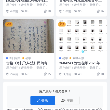
[家居风水植物].刘海涛.扫描
普庵符咒 符咒普庵法古本.pd
版(1) .pdf
f
用户您好！请先登录！ 登录 注册
用户您好！请先登录！ 登录 注册
编号：MY2212-200-29 [家居风水
普庵符咒 符咒普庵法古本.pdf 9p
4 年前
88
10
1 年前
96
16
植...
250...
VIP
VIP
奇门遁甲
易学
易学
紫微斗数
古籍《奇门飞斗法》民间奇门
2604243 刘恒老师 2025年1
法术秘传，PDF文档，22个
2.12《紫薇斗数》 57 集视频
用户您好！请先登录！ 登录 注册
用户您好！请先登录！ 登录 注册
双页电子版Y
古籍《奇门飞斗法》民间奇门法术
课Y
刘恒老师 2025年12.12《紫薇斗
2 年前
69
15
3 月前
40
10
秘传，PDF文档...
数》 5...
用户您好！请先登录！
登录
注册