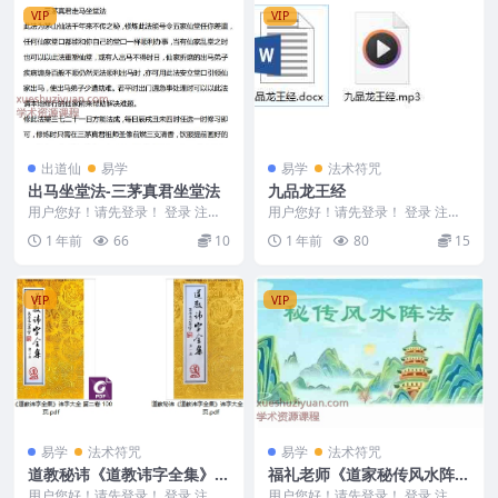
VIP
VIP
出道仙
易学
易学
法术符咒
出马坐堂法-三茅真君坐堂法
九品龙王经
用户您好！请先登录！ 登录 注册
用户您好！请先登录！ 登录 注册
出马坐堂法-三茅真君坐堂法 2503
九品龙王经 2506116 九品龙王经
1 年前
66
10
1 年前
80
15
58
每天修炼...
VIP
VIP
易学
法术符咒
易学
法术符咒
道教秘讳《道教讳字全集》讳
福礼老师《道家秘传风水阵》
字大全，共2卷2册合集，91
视频直播课7节 免费获取下载
用户您好！请先登录！ 登录 注册
用户您好！请先登录！ 登录 注册