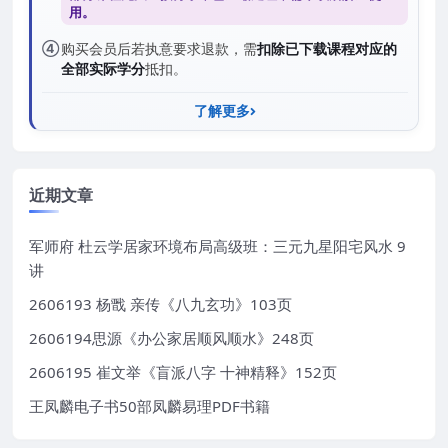
用。
④
购买会员后若执意要求退款，需
扣除已下载课程对应的
全部实际学分
抵扣。
了解更多
近期文章
军师府 杜云学居家环境布局高级班：三元九星阳宅风水 9
讲
2606193 杨戬 亲传《八九玄功》103页
2606194思源《办公家居顺风顺水》248页
2606195 崔文举《盲派八字 十神精释》152页
王凤麟电子书50部凤麟易理PDF书籍