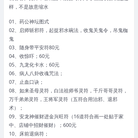
样，不是故意缩水
01、药公神坛图式
02、启师斩邪符，起捉邪水碗法，收鬼关鬼令，吊鬼枷
鬼
03、随身带平安符80元
04、收惊吓；60元
05、九龙化卡水；60元
06、病人八卦收魂咒法；
07、止血口诀；
08、如来圣母灵符，白法祖师爷灵符，千斤哥哥灵符，
万千弟弟灵符，王将军灵符（五符合用治邪、退邪
术）；
09、安龙神催财进金兴旺符（16道符合画一处贴于家
中、店铺中招财催财）；600元
10、床前退病符；