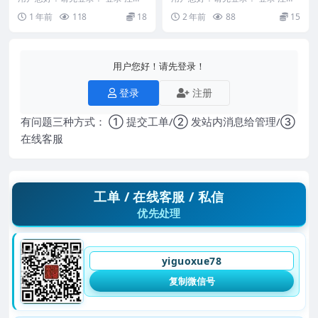
页+100页Y
道教秘讳《道教讳字全集》讳字大
会员
福礼老师《道家秘传风水阵》视频
1 年前
118
18
2 年前
88
15
全，共2卷2册合...
直播课7节 25...
用户您好！请先登录！
登录
注册
有问题三种方式： ① 提交工单/② 发站内消息给管理/③
在线客服
工单 / 在线客服 / 私信
优先处理
yiguoxue78
复制微信号