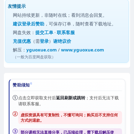
友情提示
网站持续更新，非随时在线；看到消息会回复。
建议
登录后赞助
，可保存订单，随时查看下载地址。
网盘失效：
提交工单
·
联系客服
充值优惠
（需
登录
）
谢绝议价
解压：
yguoxue.com
/
www.yguoxue.com
（一般为百度网盘获取）
赞助须知
①
点击立即获取支付后
返回刷新或跳转
；支付后无法下载
请联系客服。
②
虚拟资源具有可复制性，不懂可询问；购买后
不支持任何
方式的退款
。
③
部分课程无法直接分享，已压缩处理，需
下载后解压
使