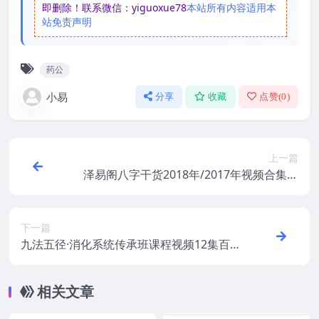
即删除！联系微信：yiguoxue78
本站所有内容适用本
站免责声明
药公
小易
分享
收藏
点赞(
0
)
上一篇
泽易阁八字干货2018年/2017年视频合集视
频 百度网盘下载！
下一篇
九法五径·消化系统传承班课程视频12集百度
盘下载
相关文章