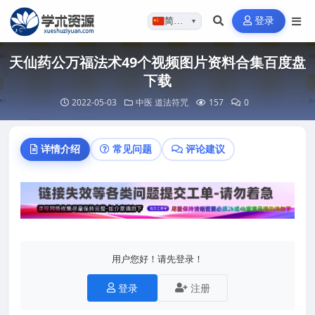
登录
简体…
▼
天仙药公万福法术49个视频图片资料合集百度盘
下载
2022-05-03
中医
道法符咒
157
0
详情介绍
常见问题
评论建议
用户您好！请先登录！
登录
注册