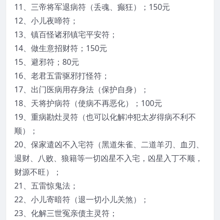
11、三帝将军退病符（丢魂、癫狂）；150元
12、小儿夜啼符；
13、镇百怪诸邪镇宅平安符；
14、做生意招财符；150元
15、避邪符；80元
16、老君五雷驱邪打怪符；
17、出门医病用存身法（保护自身）；
18、天将护病符（使病不再恶化）；100元
19、重病勘灶灵符（也可以化解冲犯太岁得病不利不
顺）；
20、保家遣凶不入宅符（黑道朱雀、二道羊刃、血刃、
退财、八败、狼籍等一切凶星不入宅，凶星入丁不顺，
财源不旺）；
21、五雷惊鬼法；
22、小儿寄暗符（退一切小儿关煞）；
23、化解三世冤亲债主灵符；