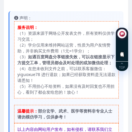
声明：
服务说明：
（1）资源来源于网络公开发表文件，所有资料仅供学
习交流；
（2）学分仅用来维持网站运营，性质为用户友情赞
助，并非购买文件费用（1元=1学分）；
在线咨询
（3）
如遇百度网盘分享链接失效，可以在链接显示下
方提交工单，管理员都会及时处理的或加微信处理；
TOP
（4）在您未收到文件之前，可以联系客服微信：
yiguoxue78 进行退款；如果已经获取资料是无法退款
请悉知！
（5）不用担心不给资料，如果没有及时回复也不用担
心，看到了都会发给您的！放心！
温馨提示：
部分玄学、武术、医学等资料非专业人士
请勿模仿学习，仅供参考！
以上内容由网站用户发布，如有侵权，请联系我们立