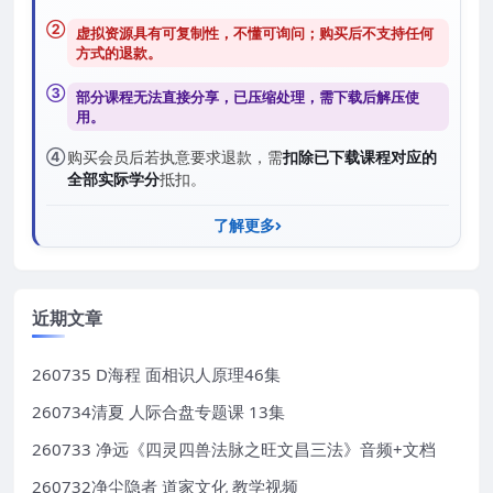
②
虚拟资源具有可复制性，不懂可询问；购买后
不支持任何
方式的退款
。
③
部分课程无法直接分享，已压缩处理，需
下载后解压
使
用。
④
购买会员后若执意要求退款，需
扣除已下载课程对应的
全部实际学分
抵扣。
了解更多
近期文章
260735 D海程 面相识人原理46集
260734清夏 人际合盘专题课 13集
260733 净远《四灵四兽法脉之旺文昌三法》音频+文档
260732净尘隐者 道家文化 教学视频