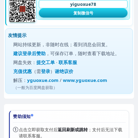
yiguoxue78
复制微信号
友情提示
网站持续更新，非随时在线；看到消息会回复。
建议
登录后赞助
，可保存订单，随时查看下载地址。
网盘失效：
提交工单
·
联系客服
充值优惠
（需
登录
）
谢绝议价
解压：
yguoxue.com
/
www.yguoxue.com
（一般为百度网盘获取）
赞助须知
①
点击立即获取支付后
返回刷新或跳转
；支付后无法下载
请联系客服。