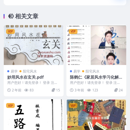
盘下载，阿里云盘下载
相关文章
VIP
VIP
易学
阳宅风水
易学
阳宅风水
妙用风水在玄关.pdf
陈鹤仁《家居风水学习化解》
44集视频课程
用户您好！请先登录！ 登录 注册
用户您好！请先登录！ 登录 注册
妙用风水在玄关.pdf 240709-3
陈鹤仁《家居风水学习化解》44集
2 年前
83
15
3 年前
123
24
Y2303-...
VIP
VIP