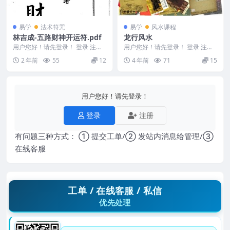
易学
法术符咒
易学
风水课程
林吉成-五路财神开运符.pdf
龙行风水
用户您好！请先登录！ 登录 注册
用户您好！请先登录！ 登录 注册
林吉成-五路财神开运符.pdf 2501
龙行风水 编号：2580D284
2 年前
55
12
4 年前
71
15
094...
用户您好！请先登录！
登录
注册
有问题三种方式： ① 提交工单/② 发站内消息给管理/③
在线客服
工单 / 在线客服 / 私信
优先处理