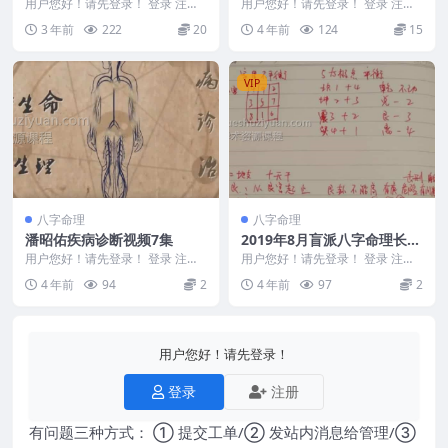
宗师金标门命理精华案例剖
研修班面授（视频）崔国文奇
用户您好！请先登录！ 登录 注册
用户您好！请先登录！ 登录 注册
析》上课集锦 高清235页
金镖门-老人参-《盲师老人参宗师
门遁甲
崔教授-19最新研修班面授（视
3 年前
222
20
4 年前
124
15
金标门命理精华...
频）崔国文教授-...
VIP
八字命理
八字命理
潘昭佑疾病诊断视频7集
2019年8月盲派八字命理长白
山录音29集+手写笔记 52页
用户您好！请先登录！ 登录 注册
用户您好！请先登录！ 登录 注册
F5614.疾病论断 疾病论断/ ├──1.
编号：999C644 2019年8月盲派
4 年前
94
2
4 年前
97
2
...
八字命...
用户您好！请先登录！
登录
注册
有问题三种方式： ① 提交工单/② 发站内消息给管理/③