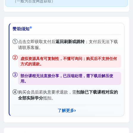
（一般为百度网盘获取）
赞助须知
①
点击立即获取支付后
返回刷新或跳转
；支付后无法下载
请联系客服。
②
虚拟资源具有可复制性，不懂可询问；购买后
不支持任何
方式的退款
。
③
部分课程无法直接分享，已压缩处理，需
下载后解压
使
用。
④
购买会员后若执意要求退款，需
扣除已下载课程对应的
全部实际学分
抵扣。
了解更多