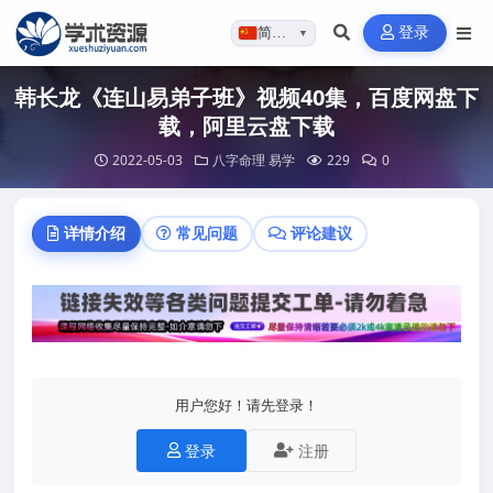
登录
简体…
▼
韩长龙《连山易弟子班》视频40集，百度网盘下
载，阿里云盘下载
2022-05-03
八字命理
易学
229
0
详情介绍
常见问题
评论建议
用户您好！请先登录！
登录
注册