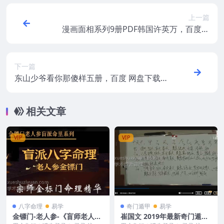
上一篇
漫画面相系列9册PDF韩国许英万，百度网
盘下载，阿里云盘下载
下一篇
东山少爷看你那傻样五册，百度 网盘下载，
阿里云盘下载
相关文章
VIP
VIP
八字命理
易学
奇门遁甲
易学
金镖门-老人参-《盲师老人参
崔国文 2019年最新奇门遁甲