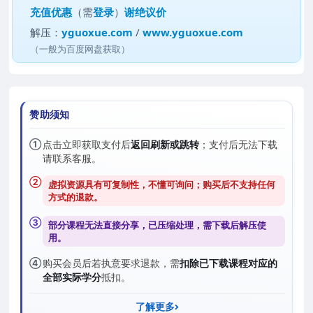
充值优惠
（需
登录
）
谢绝议价
解压：
yguoxue.com
/
www.yguoxue.com
（一般为百度网盘获取）
赞助须知
①
点击立即获取支付后
返回刷新或跳转
；支付后无法下载
请联系客服。
②
虚拟资源具有可复制性，不懂可询问；购买后
不支持任何
方式的退款
。
③
部分课程无法直接分享，已压缩处理，需
下载后解压
使
用。
④
购买会员后若执意要求退款，需
扣除已下载课程对应的
全部实际学分
抵扣。
了解更多