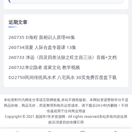
近期文章
260735 D海程 面相识人原理46集
260734清夏 人际合盘专题课 13集
260733 净远《四灵四兽法脉之旺文昌三法》音频+文档
260732净尘隐者 道家文化 教学视频
D22750民间传统风水术 八宅风水 30页免费百度盘下载
本站资料均为网友分享或互联网收集,本站不拥有版权。本网站资源赞助学分不是
商品价格，商品无价，而是整理和相关运营成本。请下载后24小时内删除！不得
传递或用于任何商业用途
Copyright © 2021
易国学/学术资源网
- All rights reserved本站所有内容自用
娱乐消遣切勿传播它用