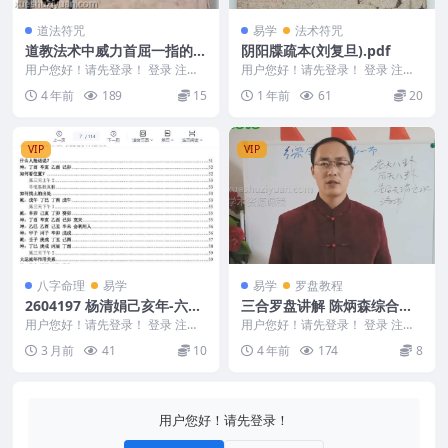
道法符咒
易学
法术符咒
道教法术中威力首屈一指的
阴阳牒疏本(刘复旦).pdf
《先天雷法》古籍
用户您好！请先登录！ 登录 注册
用户您好！请先登录！ 登录 注册
D22522.先天雷法 道教中有很多神
阴阳牒疏本(刘复旦).pdf 2503156
4 年前
189
15
1 年前
61
20
奇的法术...
-...
VIP
VIP
八字命理
易学
易学
罗盘教程
2604197 杨清娟己亥年-六月
三合罗盘讲解 陈炳森综合罗
上海培训班文字版笔记.pdf 1
盘+三合罗盘讲解视频35集
用户您好！请先登录！ 登录 注册
用户您好！请先登录！ 登录 注册
14页电子版Y
杨清娟己亥年-六月上海培训班文
三合罗盘讲解 陈炳森综合罗盘+三
3 月前
41
10
4 年前
174
8
字版笔记.pdf...
合罗盘讲解视频...
用户您好！请先登录！