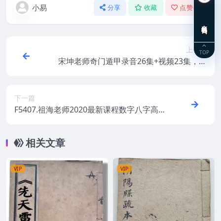
小易
分享
收藏
点赞(
0
)
在线咨询
上一篇
TOP
宋坤老师奇门遁甲录音26集+视频23集，百
度网盘下载，阿里云盘下载
下一篇
F5407.祖海老师2020最新课程数字八字高级
班课程，风水，化解秘法等全套课程
相关文章
VIP
VIP