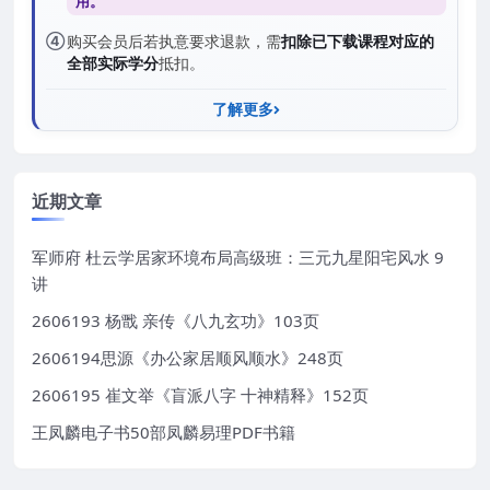
用。
④
购买会员后若执意要求退款，需
扣除已下载课程对应的
全部实际学分
抵扣。
了解更多
近期文章
军师府 杜云学居家环境布局高级班：三元九星阳宅风水 9
讲
2606193 杨戬 亲传《八九玄功》103页
2606194思源《办公家居顺风顺水》248页
2606195 崔文举《盲派八字 十神精释》152页
王凤麟电子书50部凤麟易理PDF书籍