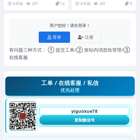
资料
夏光明-六字神课 神奇金口决（六
罗量-点算八字妻财（吉凶、格局
载 百度网盘 阿里云盘
4 年前
357
12
4 年前
201
0
字神课）视频2...
珠玑）系列.pd...
用户您好！请先登录！
登录
注册
有问题三种方式： ① 提交工单/② 发站内消息给管理/③
在线客服
工单 / 在线客服 / 私信
优先处理
yiguoxue78
复制微信号