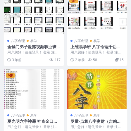
VIP
八字命理
易学
八字命理
易学
金镖门弟子泄露视频职业班视
上维易学班 八字命理千岳老
频26集
师
用户您好！请先登录！ 登录 注册
用户您好！请先登录！ 登录 注册
金镖门弟子泄露视频基础班+职业
八字命理 千岳老师 2411289-6 01
3 年前
117
2 年前
58
15
班视频26集 非...
5...
VIP
八字命理
易学
八字命理
易学
夏光明六字神课 神奇金口决
罗量-点算八字妻财（吉凶、
（六字神课）视频28集+文字
格局珠玑）系列.pdf 免费下
用户您好！请先登录！ 登录 注册
用户您好！请先登录！ 登录 注册