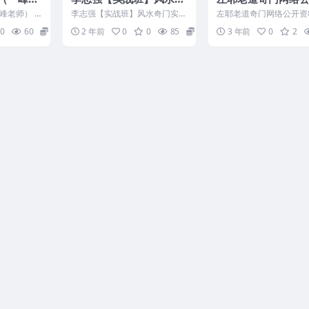
门实战录播课+z线上辅导
料266页pdf
峰老师） 2
李志强【实战班】风水奇门实战
左耶老道奇门网络公开资料
阳与五行的概
录播课+z线上辅导 241053 ├─
2123
0
60
16
2 年前
0
0
85
30
3 年前
0
2
【奇门老李】听...