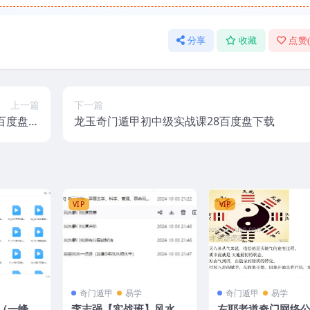
分享
收藏
点赞
上一篇
下一篇
百度盘下
龙玉奇门遁甲初中级实战课28百度盘下载
载
VIP
VIP
奇门遁甲
易学
奇门遁甲
易学
（一峰老
李志强【实战班】风水奇
左耶老道奇门网络