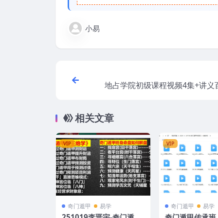
小易
地占学院初级课程视频4集+讲义
相关文章
VIP
VIP
奇门遁甲
易学
奇门遁甲
易学
251019李晋宇-奇门遁甲
奇门遁甲传承班