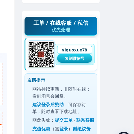
工单 / 在线客服 / 私信
优先处理
yiguoxue78
复制微信号
友情提示
网站持续更新，非随时在线；
看到消息会回复。
建议
登录后赞助
，可保存订
单，随时查看下载地址。
网盘失效：
提交工单
·
联系客服
充值优惠
（需
登录
）
谢绝议价