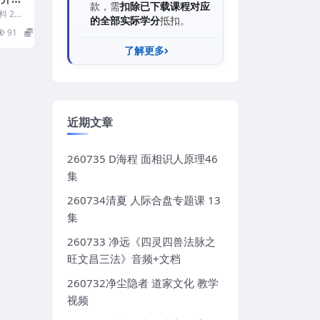
款，需
扣除已下载课程对应
 231
的全部实际学分
抵扣。
91
8
了解更多
近期文章
260735 D海程 面相识人原理46
集
260734清夏 人际合盘专题课 13
集
260733 净远《四灵四兽法脉之
旺文昌三法》音频+文档
260732净尘隐者 道家文化 教学
视频