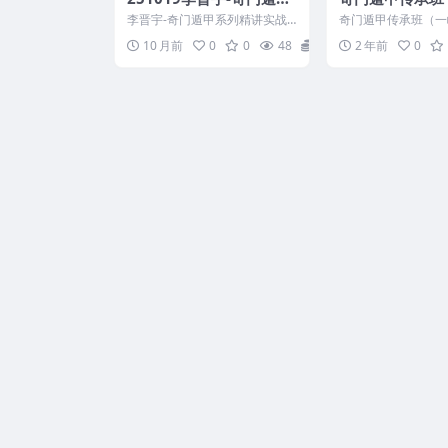
系列精讲实战提速264页.
师）
李晋宇-奇门遁甲系列精讲实战
奇门遁甲传承班（一
pdf Y
提速264页.pdf Y 251019
41196 01_01阴
10 月前
0
0
48
13
2 年前
0
念.mp4 0...