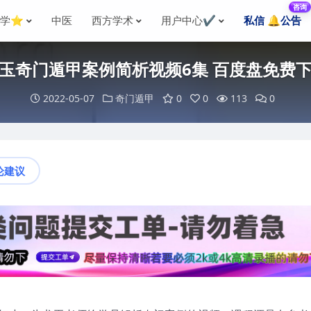
咨询
国学⭐
中医
西方学术
用户中心✔️
私信 🔔公告
玉奇门遁甲案例简析视频6集 百度盘免费
2022-05-07
奇门遁甲
0
0
113
0
论建议