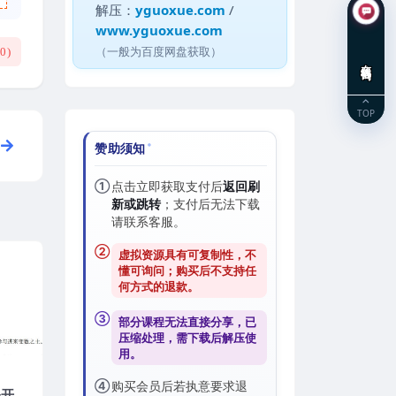
解压：
yguoxue.com
/
www.yguoxue.com
（一般为百度网盘获取）
(
0
)
在线咨询
TOP
赞助须知
①
点击立即获取支付后
返回刷
新或跳转
；支付后无法下载
请联系客服。
②
虚拟资源具有可复制性，不
懂可询问；购买后
不支持任
何方式的退款
。
③
部分课程无法直接分享，已
压缩处理，需
下载后解压
使
用。
④
购买会员后若执意要求退
公开资