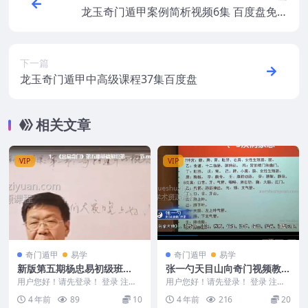
龙玉奇门遁甲案例简析视频6集 百度盘免费
下载
下一篇
龙玉奇门遁甲中高级课程37集百度盘
相关文章
VIP
VIP
奇门遁甲
易学
奇门遁甲
易学
新版第五期杨忠易初级班
张一勺天目山向奇门视频教学
《忠易奇门》第五期 10节课
课程
用户您好！请先登录！ 登录 注册
用户您好！请先登录！ 登录 注册
程5视频
新版第五期杨忠易初级班 《忠易
张一勺天目山向奇门讲座 风水清
4 年前
89
10
4 年前
216
20
奇门》第五期 编...
闲居士 张一勺...