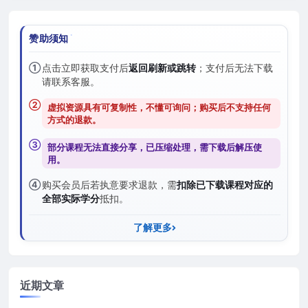
赞助须知
①
点击立即获取支付后
返回刷新或跳转
；支付后无法下载
请联系客服。
②
虚拟资源具有可复制性，不懂可询问；购买后
不支持任何
方式的退款
。
③
部分课程无法直接分享，已压缩处理，需
下载后解压
使
用。
④
购买会员后若执意要求退款，需
扣除已下载课程对应的
全部实际学分
抵扣。
了解更多
近期文章