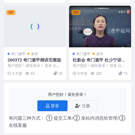
VIP
VIP
奇门遁甲
易学
奇门遁甲
易学
260372 奇门遁甲精讲完整版
杜新会 奇门遁甲 杜少宁讲解
课程19集视频
用户您好！请先登录！ 登录 注册
用户您好！请先登录！ 登录 注册
奇门遁甲精讲完整版 260372 260
杜新会-奇门遁甲- 杜少宁讲解19
4 月前
65
18
4 年前
202
15
372...
集 杜新会...
用户您好！请先登录！
登录
注册
有问题三种方式： ① 提交工单/② 发站内消息给管理/③
在线客服