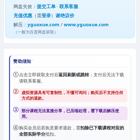
网盘失效：
提交工单
·
联系客服
充值优惠
（需
登录
）
谢绝议价
解压：
yguoxue.com
/
www.yguoxue.com
（一般为百度网盘获取）
赞助须知
①
点击立即获取支付后
返回刷新或跳转
；支付后无法下载
请联系客服。
②
虚拟资源具有可复制性，不懂可询问；购买后
不支持任何
方式的退款
。
③
部分课程无法直接分享，已压缩处理，需
下载后解压
使
用。
④
购买会员后若执意要求退款，需
扣除已下载课程对应的
全部实际学分
抵扣。