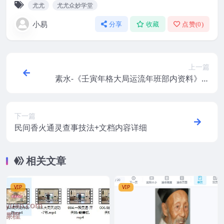
尤尤
尤尤众妙学堂
小易
分享
收藏
点赞(
0
)
上一篇
素水-《壬寅年格大局运流年班部内资料》电
子书208页
下一篇
民间香火通灵查事技法+文档内容详细
相关文章
VIP
VIP