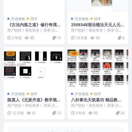
丹道修炼
国学
丹道修炼
国学
《古法内炼之道》修行奇境探
2509348渐法顿法天元人元九
秘，无为秘法修真，内炁提升
层循序（张至顺）
用户您好！请先登录！ 登录 注册
用户您好！请先登录！ 登录 注册
必修课！
《古法内炼之道》修行奇境探秘，
渐法顿法天元人元九层循序（张至
2 年前
80
15
10 月前
59
6
无为秘法修真，内...
顺）20p 25...
VIP
VIP
丹道修炼
国学
丹道修炼
国学
陈真人《北派丹道》教学视频
八卦掌先天筑基功 精品教学
9集Y
课程 法原
用户您好！请先登录！ 登录 注册
用户您好！请先登录！ 登录 注册
陈真人《北派丹道》教学视频9集Y
八卦掌先天筑基功》精品教学课程
12 月前
61
13
3 年前
95
24
250896...
法原 2401...