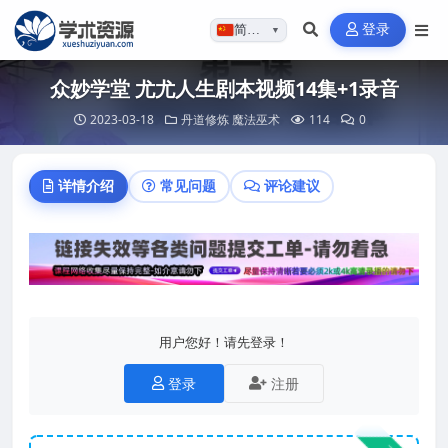
登录
简体…
▼
众妙学堂 尤尤人生剧本视频14集+1录音
2023-03-18
丹道修炼
魔法巫术
114
0
详情介绍
常见问题
评论建议
用户您好！请先登录！
登录
注册