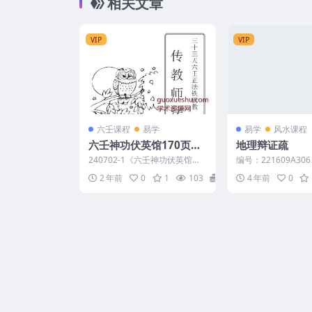
相关文章
VIP
VIP
六壬课程
易学
易学
风水课程
六壬神功伏英馆170页
地理辩证疏
（曾法平丶彭法奕一脉）
240702-1《六壬神功伏英馆、
编号：221609A30
传教师法本》传教师法本170页.
疏
2 年前
0
1
103
15
4 年前
0
pdf