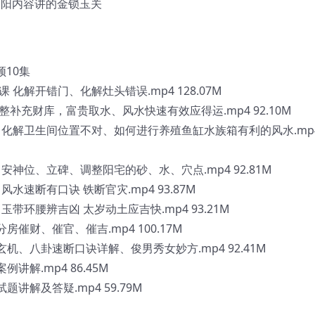
阴阳内容讲的金锁玉关
频10集
课 化解开错门、化解灶头错误.mp4 128.07M
课调整补充财库，富贵取水、风水快速有效应得运.mp4 92.10M
第三课 化解卫生间位置不对、如何进行养殖鱼缸水族箱有利的风水.mp
课 安神位、立碑、调整阳宅的砂、水、穴点.mp4 92.81M
 风水速断有口诀 铁断官灾.mp4 93.87M
 玉带环腰辨吉凶 太岁动土应吉快.mp4 93.21M
分房催财、催官、催吉.mp4 100.17M
界玄机、八卦速断口诀详解、俊男秀女妙方.mp4 92.41M
例讲解.mp4 86.45M
题讲解及答疑.mp4 59.79M