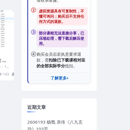
请联系客服。
②
虚拟资源具有可复制性，不
懂可询问；购买后
不支持任
何方式的退款
。
③
部分课程无法直接分享，已
压缩处理，需
下载后解压
使
用。
④
购买会员后若执意要求退
 戊
款，需
扣除已下载课程对应
的全部实际学分
抵扣。
：12
料,清家
143
45
了解更多
近期文章
2606193 杨戬 亲传《八九玄
功》103页