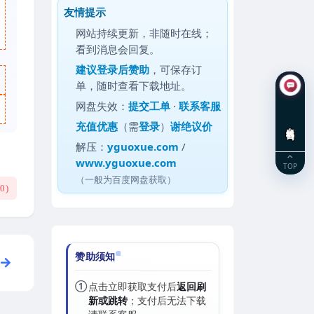
友情提示
网站持续更新，非随时在线；
看到消息会回复。
建议
登录后赞助
，可保存订
单，随时查看下载地址。
网盘失效：
提交工单
·
联系客服
充值优惠
（需
登录
）
谢绝议价
在线咨询
解压：
yguoxue.com
/
www.yguoxue.com
TOP
（一般为百度网盘获取）
(
0
)
赞助须知
①
点击立即获取支付后
返回刷
新或跳转
；支付后无法下载