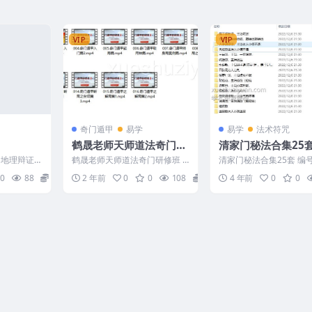
VIP
VIP
奇门遁甲
易学
易学
法术符咒
鹤晟老师天师道法奇门研
清家门秘法合集25套
修班16集视频
己土老师
6 地理辩证
鹤晟老师天师道法奇门研修班 2
清家门秘法合集25套 编号
405097 001.奇门遁甲研修班第
DF0125 道家阵法教学资
0
88
2
2 年前
0
0
108
15
4 年前
0
0
一课.mp4...
门25套合集...