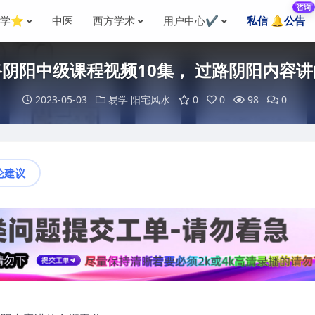
咨询
国学⭐
中医
西方学术
用户中心✔️
私信 🔔公告
阴阳中级课程视频10集， 过路阴阳内容
2023-05-03
易学
阳宅风水
0
0
98
0
论建议