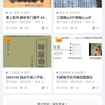
奇门遁甲
易学
易学
法术符咒
掌上乾坤 解析奇门遁甲.448
三洞梅山2中洞梅山.pdf
页pdf 百度网盘
用户您好！请先登录！ 登录 注册
用户您好！请先登录！ 登录 注册
掌上乾坤 解析奇门遁甲 2305-099
三洞梅山2中洞梅山.pdf 2503156-
3 年前
238
26
1 年前
42
15
&n...
6...
VIP
VIP
八字命理
易学
周易预测
外应数字
2604168 独步中原八字命理
刘易铭手机号梅花预测法
讲义
用户您好！请先登录！ 登录 注册
用户您好！请先登录！ 登录 注册
独步中原八字命理讲义 2604168
刘易铭手机号梅花预测法 刘易铭
3 月前
30
10
4 年前
127
15
预测 M22...
用户您好！请先登录！