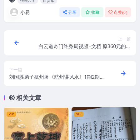
传统八字
白贵军
小易
分享
收藏
点赞(
0
)
上一篇
白云道奇门终身局视频+文档 原360元的白
云道奇门遁甲【终身局】预测集视频+ppt讲
义
下一篇
刘国胜弟子杭州著《航州讲风水》1期2期3
期4期5期合集5册高清电子版
相关文章
VIP
VIP