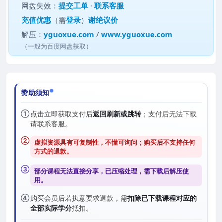
网盘失效：
提交工单
·
联系客服
充值优惠
（需
登录
）
谢绝议价
解压：
yguoxue.com
/
www.yguoxue.com
（一般为百度网盘获取）
赞助须知
①
点击立即获取支付后
返回刷新或跳转
；支付后无法下载
请联系客服。
②
虚拟资源具有可复制性，不懂可询问；购买后
不支持任何
方式的退款
。
③
部分课程无法直接分享，已压缩处理，需
下载后解压
使
用。
④
购买会员后若执意要求退款，需
扣除已下载课程对应的
全部实际学分
抵扣。