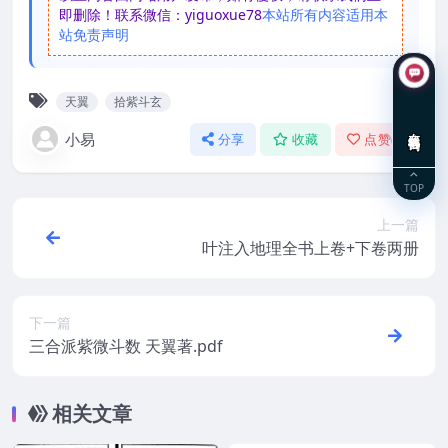
即删除！联系微信：yiguoxue78
本站所有内容适用本
站免责声明
天翼
拾紫斗玄
在线咨询
小易
分享
收藏
点赞(
0
)
TOP
上一篇
叶注入地理全书上卷+下卷两册
下一篇
三合派紫微斗数 天翼著.pdf
相关文章