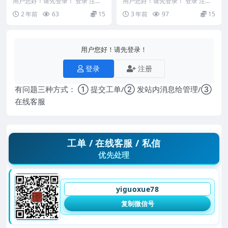
袖里清风.pdf
篇）27集视频
用户您好！请先登录！ 登录 注册
用户您好！请先登录！ 登录 注册
道法统宗天罡秘法诀袖里清风.pdf
邢小星八卦预测与风水（进阶篇）
2 年前
63
15
3 年前
97
15
24126...
231138 ...
用户您好！请先登录！
登录
注册
有问题三种方式： ① 提交工单/② 发站内消息给管理/③
在线客服
工单 / 在线客服 / 私信
优先处理
yiguoxue78
复制微信号