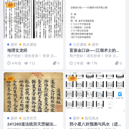
VIP
易学
风水课程
六壬课程
易学
地理玄龙经
盲派金口诀—–江湖术士的不
传之秘.pdf
用户您好！请先登录！ 登录 注册
用户您好！请先登录！ 登录 注册
地理玄龙经 编号：2831B084
盲派金口诀—–江湖术士...
4 年前
112
6
2 年前
176
0
VIP
VIP
易学
法术符咒
易学
阳宅风水
241260道法统宗天罡秘法诀
邢小星八卦预测与风水（进阶