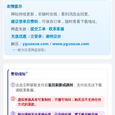
友情提示
网站持续更新，非随时在线；看到消息会回复。
建议
登录后赞助
，可保存订单，随时查看下载地址。
网盘失效：
提交工单
·
联系客服
充值优惠
（需
登录
）
谢绝议价
解压：
yguoxue.com
/
www.yguoxue.com
（一般为百度网盘获取）
赞助须知
①
点击立即获取支付后
返回刷新或跳转
；支付后无法下载
请联系客服。
②
虚拟资源具有可复制性，不懂可询问；购买后
不支持任何
方式的退款
。
③
部分课程无法直接分享，已压缩处理，需
下载后解压
使