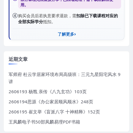
用。
④
购买会员后若执意要求退款，需
扣除已下载课程对应的
全部实际学分
抵扣。
了解更多
近期文章
军师府 杜云学居家环境布局高级班：三元九星阳宅风水 9
讲
2606193 杨戬 亲传《八九玄功》103页
2606194思源《办公家居顺风顺水》248页
2606195 崔文举《盲派八字 十神精释》152页
王凤麟电子书50部凤麟易理PDF书籍