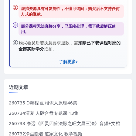
②
虚拟资源具有可复制性，不懂可询问；购买后
不支持任何
方式的退款
。
③
部分课程无法直接分享，已压缩处理，需
下载后解压
使
用。
④
购买会员后若执意要求退款，需
扣除已下载课程对应的
全部实际学分
抵扣。
了解更多
近期文章
260735 D海程 面相识人原理46集
260734清夏 人际合盘专题课 13集
260733 净远《四灵四兽法脉之旺文昌三法》音频+文档
260732净尘隐者 道家文化 教学视频