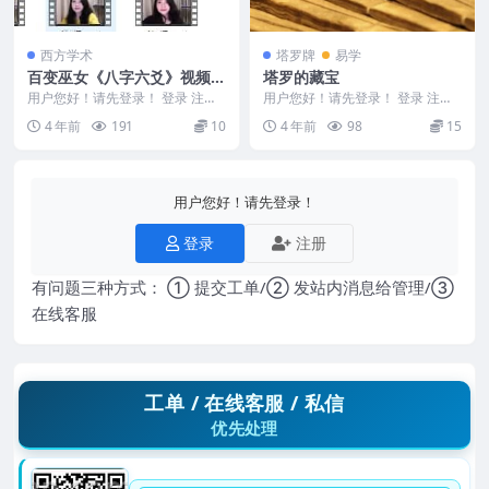
西方学术
塔罗牌
易学
百变巫女《八字六爻》视频1
塔罗的藏宝
6集直播课程 百度云下载！
用户您好！请先登录！ 登录 注册
用户您好！请先登录！ 登录 注册
百变巫女《八字六爻》视频16集直
塔罗的藏宝 编号：2567D018 ...
4 年前
191
10
4 年前
98
15
播课程，一个玩...
用户您好！请先登录！
登录
注册
有问题三种方式： ① 提交工单/② 发站内消息给管理/③
在线客服
工单 / 在线客服 / 私信
优先处理