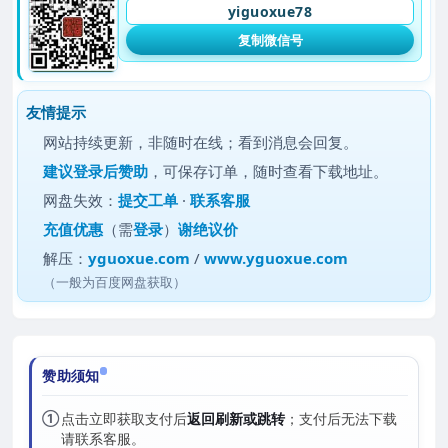
yiguoxue78
复制微信号
友情提示
网站持续更新，非随时在线；看到消息会回复。
建议
登录后赞助
，可保存订单，随时查看下载地址。
网盘失效：
提交工单
·
联系客服
充值优惠
（需
登录
）
谢绝议价
解压：
yguoxue.com
/
www.yguoxue.com
（一般为百度网盘获取）
赞助须知
①
点击立即获取支付后
返回刷新或跳转
；支付后无法下载
请联系客服。