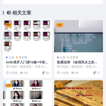
相关文章
VIP
VIP
占星
塔罗牌
占星
塔罗牌
milk塔罗入门课16集+中阶课
陈雁老师 《命理风水之疾病
程14集 共30集视频
伤灾大揭秘》2集
用户您好！请先登录！ 登录 注册
用户您好！请先登录！ 登录 注册
milk入门课 milk塔罗入门课+中阶
陈雁老师 《命理风水之疾病伤灾
3 年前
90
20
2 年前
86
15
课程共...
大揭秘》2集 2...
VIP
VIP